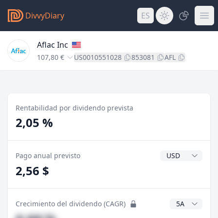
DivvyDiary
ES
Aflac Inc
107,80 €
US0010551028
853081
AFL
Rentabilidad por dividendo prevista
2,05 %
Divisa del divide
Pago anual previsto
2,56 $
Años CAGR
Crecimiento del dividendo (CAGR)