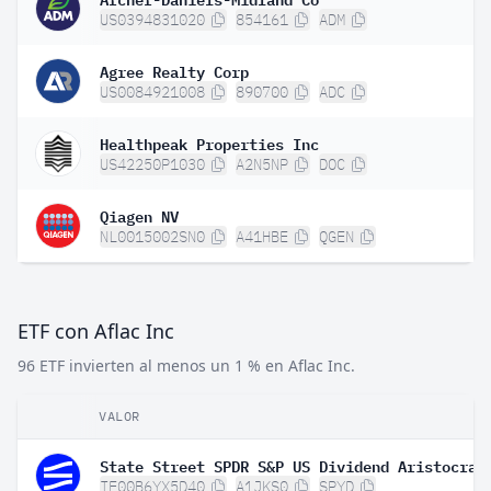
US0394831020
854161
ADM
Agree Realty Corp
US0084921008
890700
ADC
Healthpeak Properties Inc
US42250P1030
A2N5NP
DOC
Qiagen NV
NL0015002SN0
A41HBE
QGEN
ETF con Aflac Inc
96 ETF invierten al menos un 1 % en Aflac Inc.
VALOR
IE00B6YX5D40
A1JKS0
SPYD