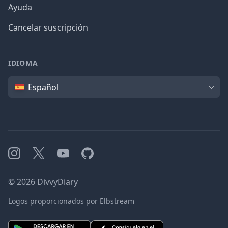
Ayuda
Cancelar suscripción
IDIOMA
Idioma
Español
Instagram
X
YouTube
GitHub
©
2026
DivvyDiary
Logos proporcionados por Elbstream