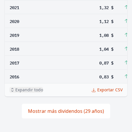
2021
1,32 $
1
2020
1,12 $
3
2019
1,08 $
3
2018
1,04 $
1
2017
0,87 $
4
2016
0,83 $
5
Expandir todo
Exportar CSV
Mostrar más dividendos (29 años)