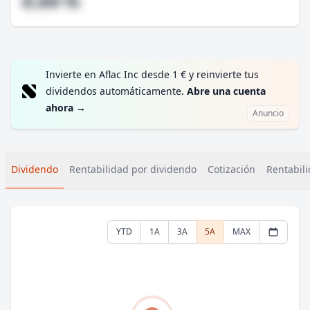
#,## %
Invierte en Aflac Inc desde 1 € y reinvierte tus
dividendos automáticamente.
Abre una cuenta
ahora
→
Anuncio
Dividendo
Rentabilidad por dividendo
Cotización
Rentabili
YTD
1A
3A
5A
MAX