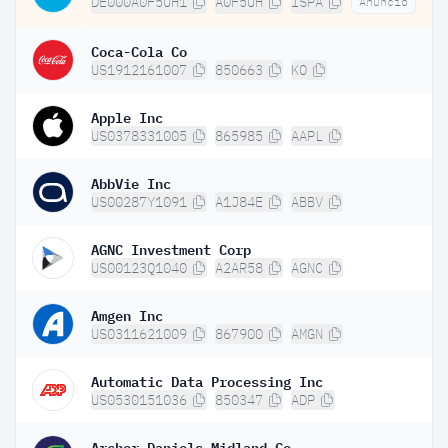
DE000A0F5UH1
A0F5UH
ISPA
Anuncio
Coca-Cola Co
US1912161007
850663
KO
Apple Inc
US0378331005
865985
AAPL
AbbVie Inc
US00287Y1091
A1J84E
ABBV
AGNC Investment Corp
US00123Q1040
A2AR58
AGNC
Amgen Inc
US0311621009
867900
AMGN
Automatic Data Processing Inc
US0530151036
850347
ADP
Archer-Daniels-Midland Co