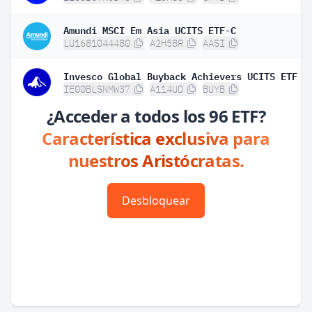
Amundi MSCI Em Asia UCITS ETF-C
LU1681044480
A2H58R
AASI
Invesco Global Buyback Achievers UCITS ETF
IE00BLSNMW37
A114UD
BUYB
¿Acceder a todos los 96 ETF?
Característica exclusiva para
nuestros Aristócratas.
Desbloquear