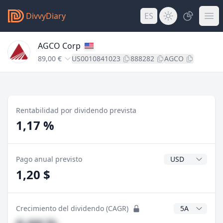
DivvyDiary
ES
AGCO Corp
89,00 €
US0010841023
888282
AGCO
Rentabilidad por dividendo prevista
1,17 %
Divisa del divide
Pago anual previsto
1,20 $
Años CAGR
Crecimiento del dividendo (CAGR)