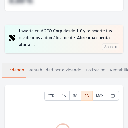
#,## %
Invierte en AGCO Corp desde 1 € y reinvierte tus
dividendos automáticamente.
Abre una cuenta
ahora
→
Anuncio
Dividendo
Rentabilidad por dividendo
Cotización
Rentabili
YTD
1A
3A
5A
MAX