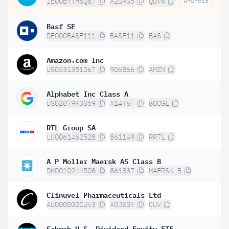
IE00BYYHSQ67
A2DRG5
QDVW
Anuncio
Basf SE
DE000BASF111
BASF11
BAS
Amazon.com Inc
US0231351067
906866
AMZN
Alphabet Inc Class A
US02079K3059
A14Y6F
GOOGL
RTL Group SA
LU0061462528
861149
RRTL
A P Moller Maersk AS Class B
DK0010244508
861837
MAERSK B
Clinuvel Pharmaceuticals Ltd
AU000000CUV3
A0JEGY
CUV
Schwab U.S. Dividend Equity ETF