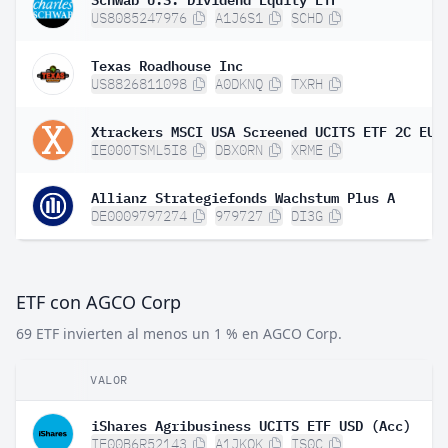
US8085247976
A1J6S1
SCHD
Texas Roadhouse Inc
US8826811098
A0DKNQ
TXRH
IE000TSML5I8
DBX0RN
XRME
Allianz Strategiefonds Wachstum Plus A
DE0009797274
979727
DI3G
ETF con AGCO Corp
69 ETF invierten al menos un 1 % en AGCO Corp.
VALOR
iShares Agribusiness UCITS ETF USD (Acc)
IE00B6R52143
A1JKQK
IS0C