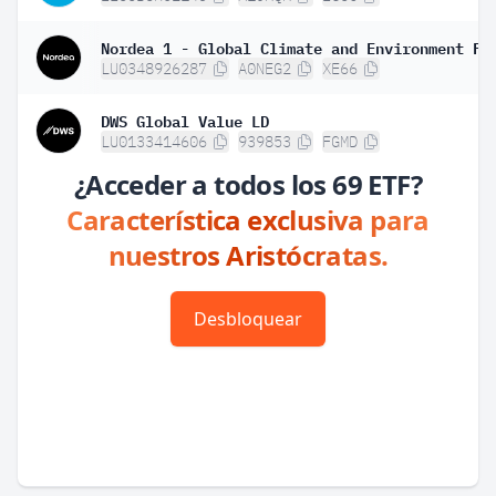
LU0348926287
A0NEG2
XE66
DWS Global Value LD
LU0133414606
939853
FGMD
¿Acceder a todos los 69 ETF?
Característica exclusiva para
nuestros Aristócratas.
Desbloquear