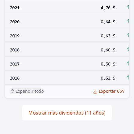
2021
4,76 $
6
2020
0,64 $
1
2019
0,63 $
5
2018
0,60 $
7
2017
0,56 $
7
2016
0,52 $
8
Expandir todo
Exportar CSV
Mostrar más dividendos (11 años)