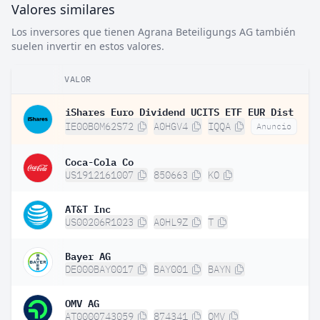
Valores similares
Los inversores que tienen Agrana Beteiligungs AG también
suelen invertir en estos valores.
VALOR
iShares Euro Dividend UCITS ETF EUR Dist
IE00B0M62S72
A0HGV4
IQQA
Anuncio
Coca-Cola Co
US1912161007
850663
KO
AT&T Inc
US00206R1023
A0HL9Z
T
Bayer AG
DE000BAY0017
BAY001
BAYN
OMV AG
AT0000743059
874341
OMV