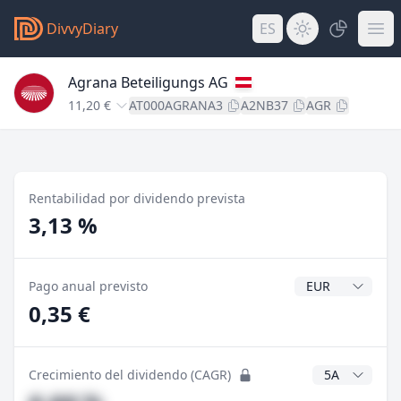
DivvyDiary
ES
Agrana Beteiligungs AG
11,20 €
AT000AGRANA3
A2NB37
AGR
Rentabilidad por dividendo prevista
3,13 %
Divisa del divide
Pago anual previsto
0,35 €
Años CAGR
Crecimiento del dividendo (CAGR)