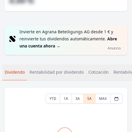
#,## %
Invierte en Agrana Beteiligungs AG desde 1 € y
reinvierte tus dividendos automáticamente.
Abre
una cuenta ahora
→
Anuncio
Dividendo
Rentabilidad por dividendo
Cotización
Rentabili
YTD
1A
3A
5A
MAX