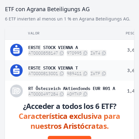
ETF con Agrana Beteiligungs AG
6 ETF invierten al menos un 1 % en Agrana Beteiligungs AG.
VALOR
PESO
ERSTE STOCK VIENNA A
3,62
AT0000858147
970995
IWT4
ERSTE STOCK VIENNA T
3,62
AT0000813001
989411
IWTF
RT Österreich Aktienfonds EUR R01 A
1,47
AT0000497284
A0MTKP
¿Acceder a todos los 6 ETF?
Característica exclusiva para
nuestros Aristócratas.