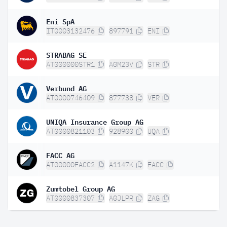
Eni SpA
IT0003132476
897791
ENI
STRABAG SE
AT000000STR1
A0M23V
STR
Verbund AG
AT0000746409
877738
VER
UNIQA Insurance Group AG
AT0000821103
928900
UQA
FACC AG
AT00000FACC2
A1147K
FACC
Zumtobel Group AG
AT0000837307
A0JLPR
ZAG