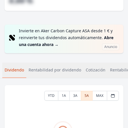
#,## %
Invierte en Aker Carbon Capture ASA desde 1 € y
reinvierte tus dividendos automáticamente.
Abre
una cuenta ahora
→
Anuncio
Dividendo
Rentabilidad por dividendo
Cotización
Rentabili
YTD
1A
3A
5A
MAX