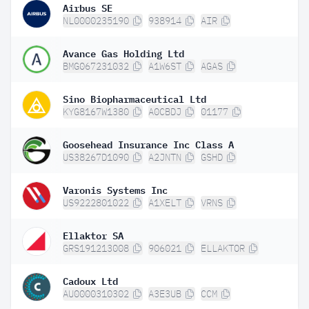
Airbus SE
NL0000235190
938914
AIR
Avance Gas Holding Ltd
BMG067231032
A1W6ST
AGAS
Sino Biopharmaceutical Ltd
KYG8167W1380
A0CBDJ
01177
Goosehead Insurance Inc Class A
US38267D1090
A2JNTN
GSHD
Varonis Systems Inc
US9222801022
A1XELT
VRNS
Ellaktor SA
GRS191213008
906021
ELLAKTOR
Cadoux Ltd
AU0000310302
A3E3UB
CCM