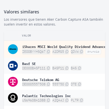
Valores similares
Los inversores que tienen Aker Carbon Capture ASA también
suelen invertir en estos valores.
VALOR
IE00BYYHSQ67
A2DRG5
QDVW
Anuncio
Basf SE
DE000BASF111
BASF11
BAS
Deutsche Telekom AG
DE0005557508
555750
DTE
Palantir Technologies Inc
US69608A1088
A2QA4J
PLTR