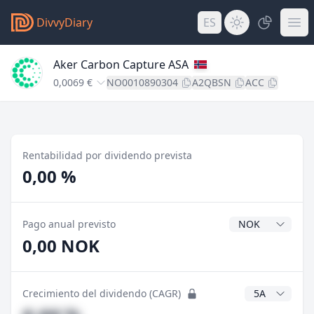
DivvyDiary
ES
Aker Carbon Capture ASA
0,0069 €
NO0010890304
A2QBSN
ACC
Rentabilidad por dividendo prevista
0,00 %
Divisa del divide
Pago anual previsto
0,00 NOK
Años CAGR
Crecimiento del dividendo (CAGR)