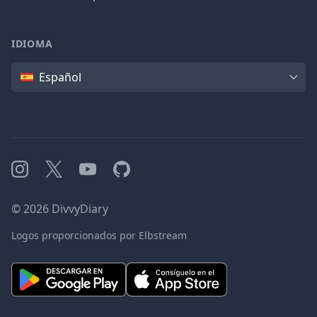
IDIOMA
Idioma
Español
Instagram
X
YouTube
GitHub
©
2026
DivvyDiary
Logos proporcionados por Elbstream