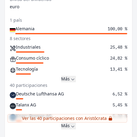
euro
1 país
Alemania
100,00 %
8 sectores
Industriales
25,48 %
Consumo cíclico
24,82 %
Tecnología
13,41 %
Más
40 participaciones
Deutsche Lufthansa AG
6,52 %
Talanx AG
5,45 %
Knorr-Bremse AG
5,33 %
Ver las 40 participaciones con Aristócrata
Más