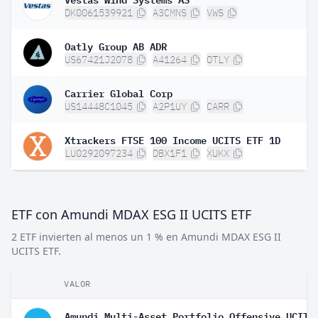
DK0061539921
A3CMNS
VWS
Oatly Group AB ADR
US67421J2078
A41264
OTLY
Carrier Global Corp
US14448C1045
A2P1UY
CARR
Xtrackers FTSE 100 Income UCITS ETF 1D
LU0292097234
DBX1F1
XUKX
ETF con Amundi MDAX ESG II UCITS ETF
2 ETF invierten al menos un 1 % en Amundi MDAX ESG II
UCITS ETF.
VALOR