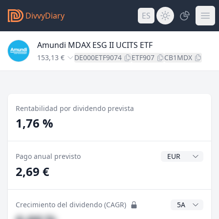
DivvyDiary
ES
Amundi MDAX ESG II UCITS ETF
153,13 €
DE000ETF9074
ETF907
CB1MDX
Rentabilidad por dividendo prevista
1,76 %
Divisa del divide
Pago anual previsto
2,69 €
Años CAGR
Crecimiento del dividendo (CAGR)