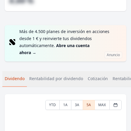
#,## %
Más de 4.500 planes de inversión en acciones
desde 1 € y reinvierte tus dividendos
automáticamente.
Abre una cuenta
ahora
→
Anuncio
Dividendo
Rentabilidad por dividendo
Cotización
Rentabili
YTD
1A
3A
5A
MAX