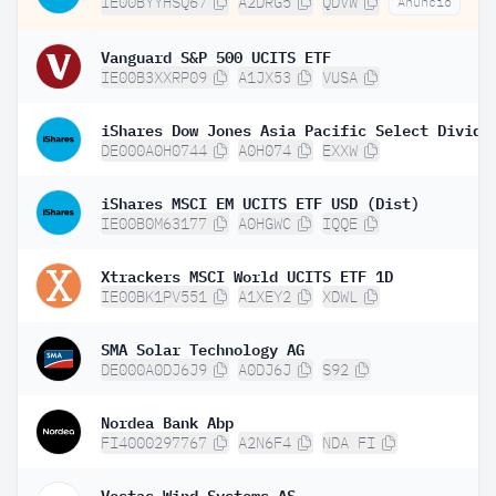
IE00BYYHSQ67
A2DRG5
QDVW
Anuncio
Vanguard S&P 500 UCITS ETF
IE00B3XXRP09
A1JX53
VUSA
DE000A0H0744
A0H074
EXXW
iShares MSCI EM UCITS ETF USD (Dist)
IE00B0M63177
A0HGWC
IQQE
Xtrackers MSCI World UCITS ETF 1D
IE00BK1PV551
A1XEY2
XDWL
SMA Solar Technology AG
DE000A0DJ6J9
A0DJ6J
S92
Nordea Bank Abp
FI4000297767
A2N6F4
NDA FI
Vestas Wind Systems AS