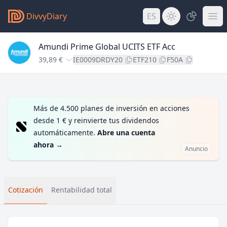
DivvyDiary
ES
Amundi Prime Global UCITS ETF Acc
39,89 €
IE0009DRDY20
ETF210
F50A
Más de 4.500 planes de inversión en acciones
desde 1 € y reinvierte tus dividendos
automáticamente.
Abre una cuenta
ahora
→
Anuncio
Cotización
Rentabilidad total