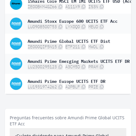
iShares Core MSCI EM IMI UCITS ETF USD (Acc)
IE00BKM4GZ66
A111X9
IS3N
Amundi Stoxx Europe 600 UCITS ETF Acc
LU0908500753
LYX0Q0
MEUD
Amundi Prime Global UCITS ETF Dist
IE000QIF5N15
ETF211
MWOL
Amundi Prime Emerging Markets UCITS ETF DR (
LU2300295123
A3CM5D
PRAM
Amundi Prime Europe UCITS ETF DR
LU1931974262
A2PBLF
PRIE
Preguntas frecuentes sobre Amundi Prime Global UCITS
ETF Acc
¿Cuánto dividendo paga Amundi Prime Global