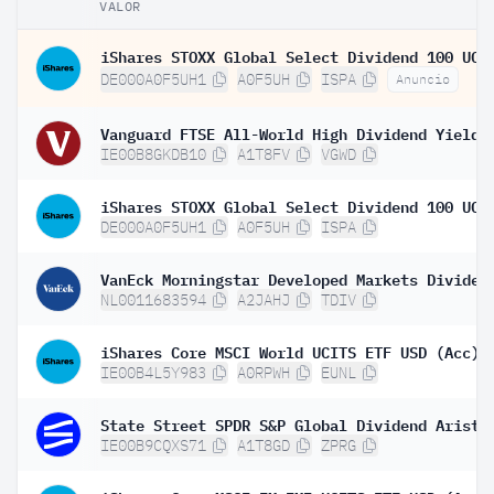
VALOR
DE000A0F5UH1
A0F5UH
ISPA
Anuncio
IE00B8GKDB10
A1T8FV
VGWD
DE000A0F5UH1
A0F5UH
ISPA
NL0011683594
A2JAHJ
TDIV
iShares Core MSCI World UCITS ETF USD (Acc)
IE00B4L5Y983
A0RPWH
EUNL
IE00B9CQXS71
A1T8GD
ZPRG