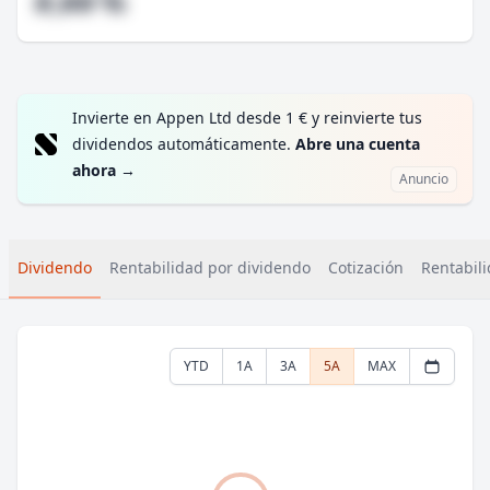
#,## %
Invierte en Appen Ltd desde 1 € y reinvierte tus
dividendos automáticamente.
Abre una cuenta
ahora
→
Anuncio
Dividendo
Rentabilidad por dividendo
Cotización
Rentabili
YTD
1A
3A
5A
MAX