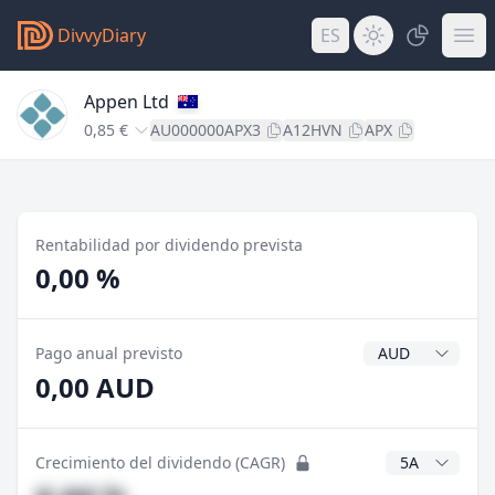
DivvyDiary
ES
Appen Ltd
0,85 €
AU000000APX3
A12HVN
APX
Rentabilidad por dividendo prevista
0,00 %
Divisa del divide
Pago anual previsto
0,00 AUD
Años CAGR
Crecimiento del dividendo (CAGR)