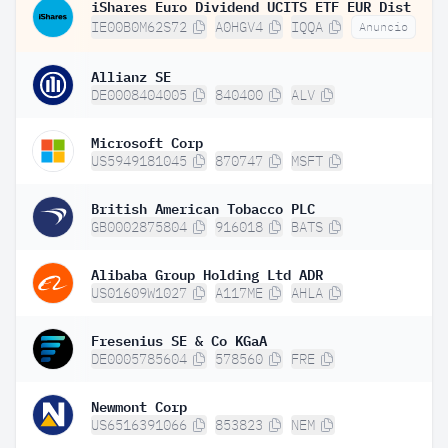
iShares Euro Dividend UCITS ETF EUR Dist
IE00B0M62S72
A0HGV4
IQQA
Anuncio
Allianz SE
DE0008404005
840400
ALV
Microsoft Corp
US5949181045
870747
MSFT
British American Tobacco PLC
GB0002875804
916018
BATS
Alibaba Group Holding Ltd ADR
US01609W1027
A117ME
AHLA
Fresenius SE & Co KGaA
DE0005785604
578560
FRE
Newmont Corp
US6516391066
853823
NEM