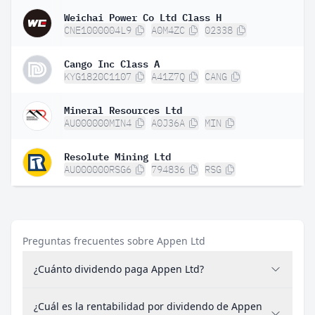
Weichai Power Co Ltd Class H
CNE1000004L9
A0M4ZC
02338
Cango Inc Class A
KYG1820C1107
A41Z7Q
CANG
Mineral Resources Ltd
AU000000MIN4
A0J36A
MIN
Resolute Mining Ltd
AU000000RSG6
794836
RSG
Preguntas frecuentes sobre Appen Ltd
¿Cuánto dividendo paga Appen Ltd?
¿Cuál es la rentabilidad por dividendo de Appen