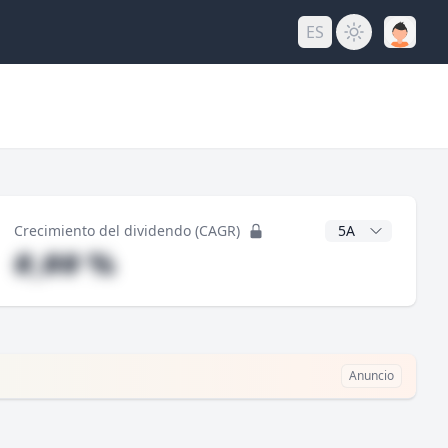
ES
do
Años CAGR
Crecimiento del dividendo (CAGR)
#,## %
Anuncio