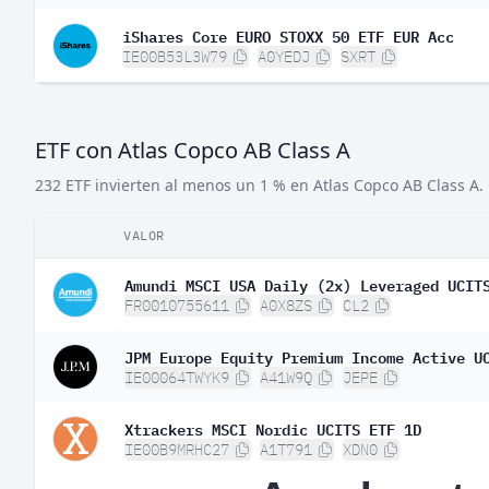
iShares Core EURO STOXX 50 ETF EUR Acc
IE00B53L3W79
A0YEDJ
SXRT
ETF con Atlas Copco AB Class A
232 ETF invierten al menos un 1 % en Atlas Copco AB Class A.
VALOR
Amundi MSCI USA Daily (2x) Leveraged UCIT
FR0010755611
A0X8ZS
CL2
JPM Europe Equity Premium Income Active U
IE00064TWYK9
A41W9Q
JEPE
Xtrackers MSCI Nordic UCITS ETF 1D
IE00B9MRHC27
A1T791
XDN0