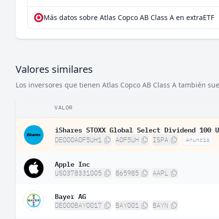
Más datos sobre Atlas Copco AB Class A en extraETF
Valores similares
Los inversores que tienen Atlas Copco AB Class A también suel
VALOR
iShares STOXX Global Select Dividend 100 U
DE000A0F5UH1
A0F5UH
ISPA
Anuncio
Apple Inc
US0378331005
865985
AAPL
Bayer AG
DE000BAY0017
BAY001
BAYN