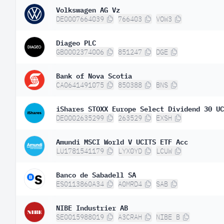
Volkswagen AG Vz
DE0007664039
766403
VOW3
Diageo PLC
GB0002374006
851247
DGE
Bank of Nova Scotia
CA0641491075
850388
BNS
iShares STOXX Europe Select Dividend 30 UC
DE0002635299
263529
EXSH
Amundi MSCI World V UCITS ETF Acc
LU1781541179
LYX0YD
LCUW
Banco de Sabadell SA
ES0113860A34
A0MRD4
SAB
NIBE Industrier AB
SE0015988019
A3CRAH
NIBE B