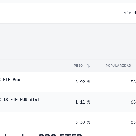
-
-
sin d
PESO
POPULARIDAD
S ETF Acc
3,92 %
56
CITS ETF EUR dist
1,11 %
66
3,39 %
83