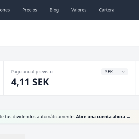
iones
Precios
Blog
Valores
Cartera
Divisa del dividen
Pago anual previsto
4,11 SEK
erte tus dividendos automáticamente.
Abre una cuenta ahora
→