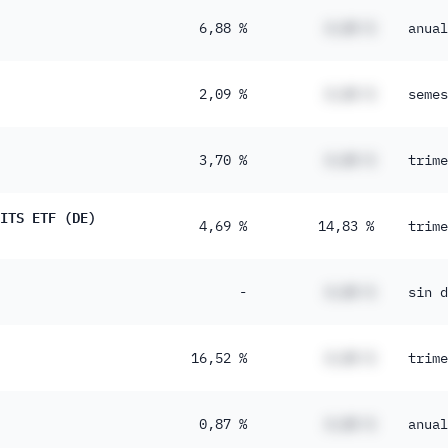
6,88 %
#,## %
anual
2,09 %
#,## %
semes
3,70 %
#,## %
trime
ITS ETF (DE)
4,69 %
14,83 %
trime
-
#,## %
sin d
16,52 %
#,## %
trime
0,87 %
#,## %
anual