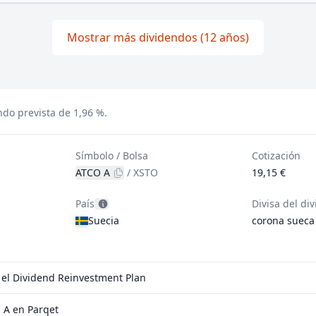
Mostrar más dividendos (12 años)
ndo prevista de 1,96 %.
Símbolo / Bolsa
Cotización
ATCO A
/
XSTO
19,15 €
País
Divisa del di
Suecia
corona sueca
o el Dividend Reinvestment Plan
 A en Parqet