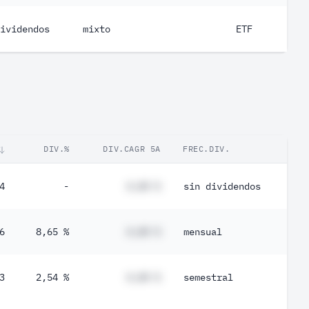
ividendos
mixto
ETF
DIV.%
DIV.CAGR 5A
FREC.DIV.
4
-
#,## %
sin dividendos
6
8,65 %
#,## %
mensual
3
2,54 %
#,## %
semestral