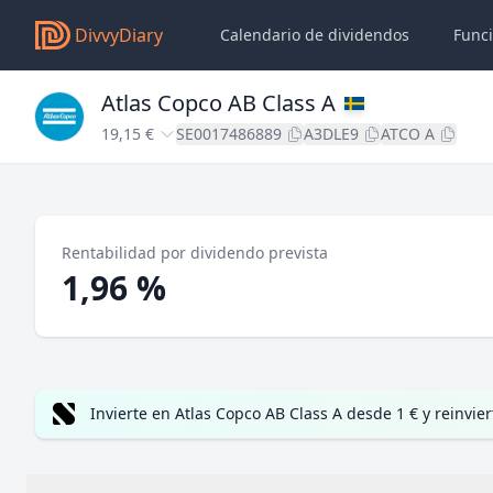
DivvyDiary
Calendario de dividendos
Func
Atlas Copco AB Class A
19,15 €
SE0017486889
A3DLE9
ATCO A
Rentabilidad por dividendo prevista
1,96 %
Invierte en Atlas Copco AB Class A desde 1 € y reinvi