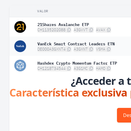
VALOR
21Shares Avalanche ETP
CH1135202088
A3GVVT
AVAX
VanEck Smart Contract Leaders ETN
DE000A3GXNT4
A3GXNT
VSMA
Hashdex Crypto Momentum Factor ETP
CH1218734544
A3G1MC
HAMO
¿Acceder a t
Característica exclusiva
Des