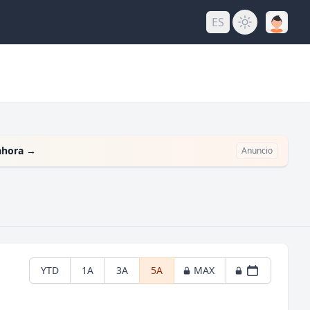
ES
ahora
→
Anuncio
YTD
1A
3A
5A
MAX