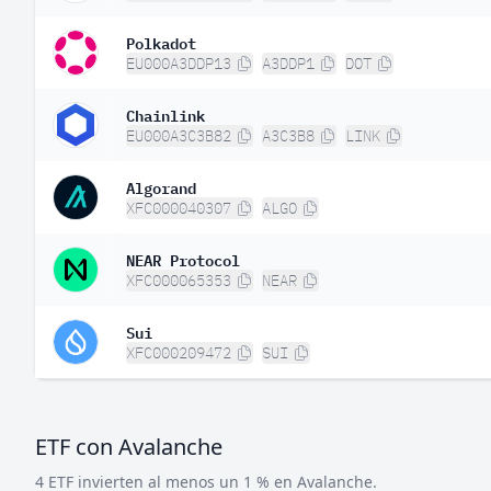
Polkadot
EU000A3DDP13
A3DDP1
DOT
Chainlink
EU000A3C3B82
A3C3B8
LINK
Algorand
XFC000040307
ALGO
NEAR Protocol
XFC000065353
NEAR
Sui
XFC000209472
SUI
ETF con Avalanche
4 ETF invierten al menos un 1 % en Avalanche.