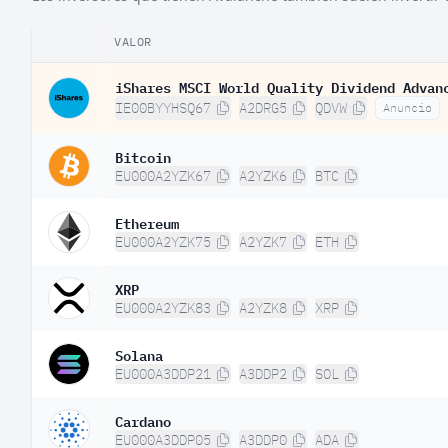
VALOR
iShares MSCI World Quality Dividend Advan
IE00BYYHSQ67
A2DRG5
QDVW
Anuncio
Bitcoin
EU000A2YZK67
A2YZK6
BTC
Ethereum
EU000A2YZK75
A2YZK7
ETH
XRP
EU000A2YZK83
A2YZK8
XRP
Solana
EU000A3DDP21
A3DDP2
SOL
Cardano
EU000A3DDP05
A3DDP0
ADA