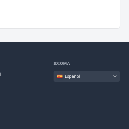
IDIOMA
Idioma
l
Español
d