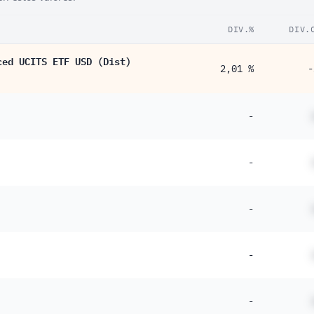
DIV.%
DIV.
ced UCITS ETF USD (Dist)
2,01 %
-
-
-
-
-
-