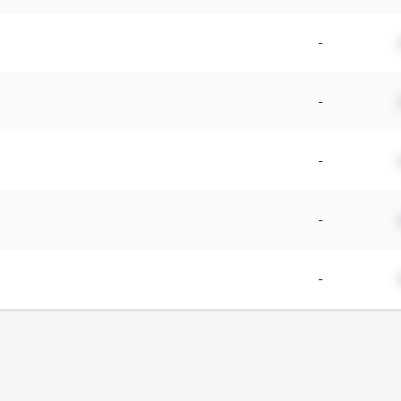
-
-
-
-
-