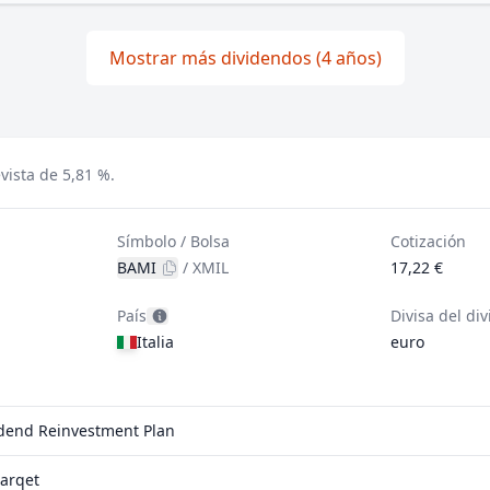
Mostrar más dividendos (4 años)
vista de 5,81 %.
Símbolo / Bolsa
Cotización
BAMI
/
XMIL
17,22 €
País
Divisa del di
Italia
euro
idend Reinvestment Plan
arqet