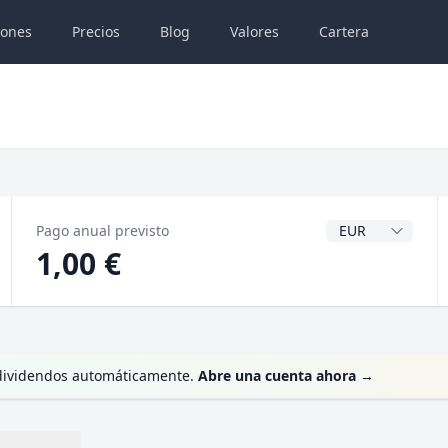
iones
Precios
Blog
Valores
Cartera
Divisa del dividen
Pago anual previsto
1,00 €
s dividendos automáticamente.
Abre una cuenta ahora
→