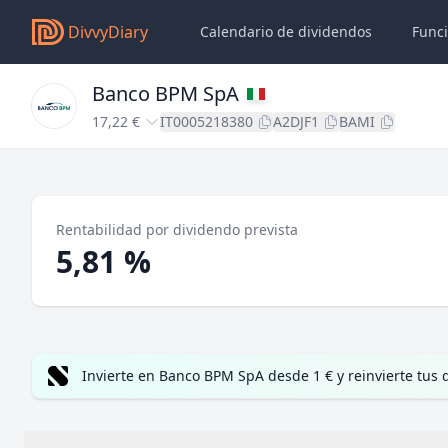
DivvyDiary
Calendario de dividendos
Func
Banco BPM SpA
17,22 €
IT0005218380
A2DJF1
BAMI
Rentabilidad por dividendo prevista
5,81 %
Invierte en Banco BPM SpA desde 1 € y reinvierte tu