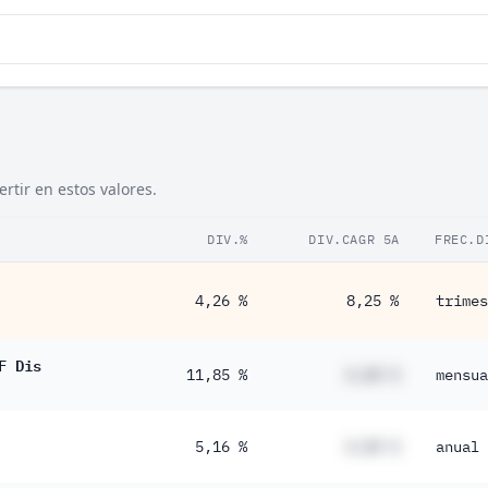
tir en estos valores.
DIV.%
DIV.CAGR 5A
FREC.D
4,26 %
8,25 %
trimes
F Dis
11,85 %
#,## %
mensua
5,16 %
#,## %
anual