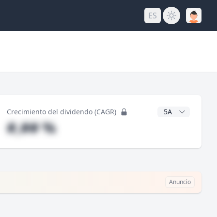
ES
do
Años CAGR
Crecimiento del dividendo (CAGR)
#,## %
Anuncio