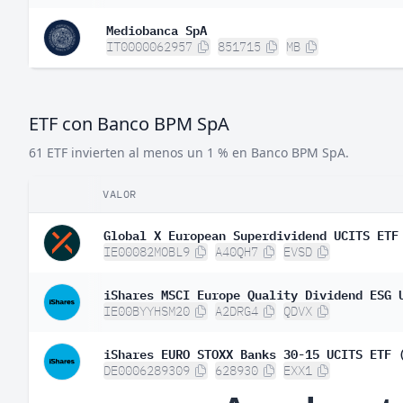
Mediobanca SpA
IT0000062957
851715
MB
ETF con Banco BPM SpA
61 ETF invierten al menos un 1 % en Banco BPM SpA.
VALOR
Global X European Superdividend UCITS ETF
IE00082MOBL9
A40QH7
EVSD
iShares MSCI Europe Quality Dividend ESG 
IE00BYYHSM20
A2DRG4
QDVX
iShares EURO STOXX Banks 30-15 UCITS ETF 
DE0006289309
628930
EXX1