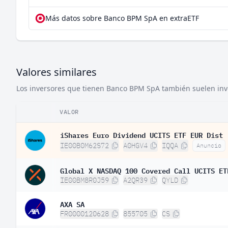
Más datos sobre Banco BPM SpA en extraETF
Valores similares
Los inversores que tienen Banco BPM SpA también suelen inver
VALOR
iShares Euro Dividend UCITS ETF EUR Dist
IE00B0M62S72
A0HGV4
IQQA
Anuncio
Global X NASDAQ 100 Covered Call UCITS ET
IE00BM8R0J59
A2QR39
QYLD
AXA SA
FR0000120628
855705
CS