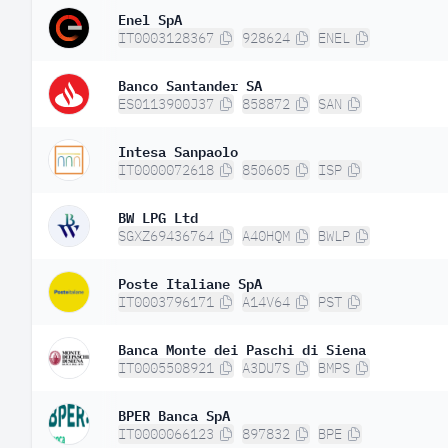
Enel SpA
IT0003128367
928624
ENEL
Banco Santander SA
ES0113900J37
858872
SAN
Intesa Sanpaolo
IT0000072618
850605
ISP
BW LPG Ltd
SGXZ69436764
A40HQM
BWLP
Poste Italiane SpA
IT0003796171
A14V64
PST
Banca Monte dei Paschi di Siena
IT0005508921
A3DU7S
BMPS
BPER Banca SpA
IT0000066123
897832
BPE