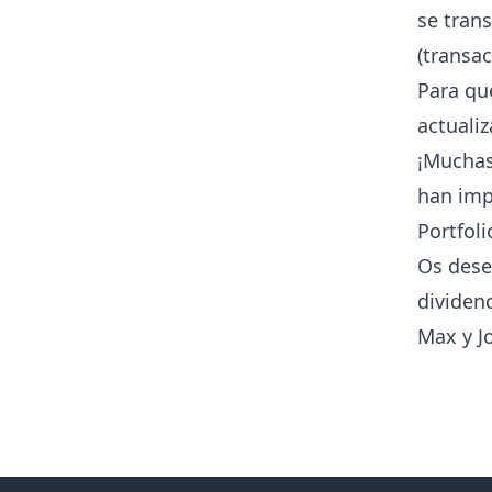
se trans
(transa
Para qu
actualiz
¡Muchas
han imp
Portfol
Os dese
dividen
Max y J