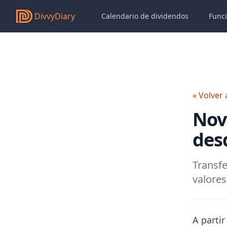
DivvyDiary
Calendario de dividendos
Func
« Volver 
Nov
des
Transfe
valores
A parti