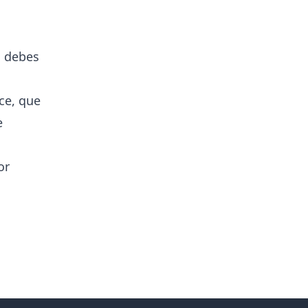
, debes
ce, que
e
or