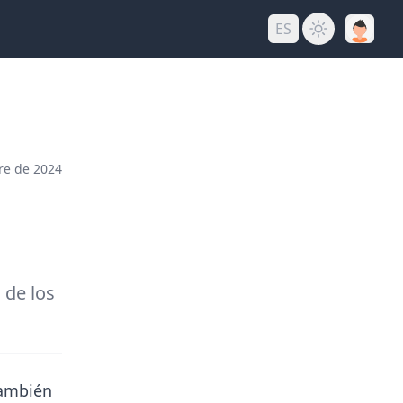
ES
re de 2024
 de los
también