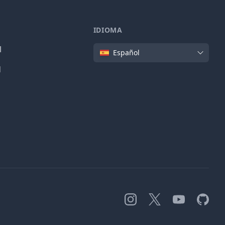
IDIOMA
Idioma
l
Español
d
Instagram
X
YouTube
GitHub