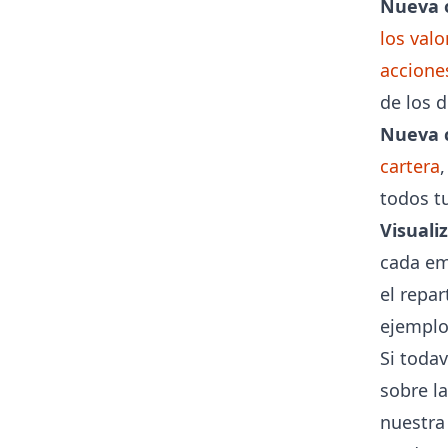
Nueva o
los valo
accione
de los d
Nueva c
cartera
todos tu
Visuali
cada em
el repar
ejempl
Si toda
sobre la
nuestr