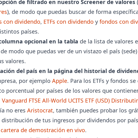
pción de filtrado en nuestro Screener de valores
res
), de modo que puedas buscar de forma específic
s con dividendo
,
ETFs con dividendo
y
fondos con di
istintos países.
olumna opcional en la tabla
de la lista de valores 
, de modo que puedas ver de un vistazo el país (sede)
s valores.
zación del país en la página del historial de divide
presa, por ejemplo
Apple
. Para los ETFs y fondos se 
to porcentual por países de los valores que contiene
o
Vanguard FTSE All-World UCITS ETF (USD) Distributi
vía no eres
Aristocrat
, también puedes probar los grá
 distribución de tus ingresos por dividendos por paí
a
cartera de demostración en vivo
.