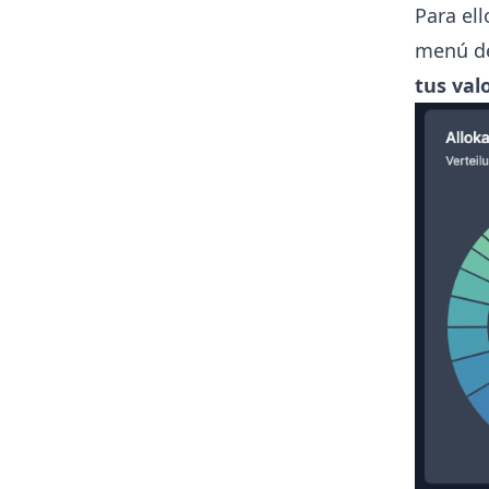
Para el
menú de
tus val