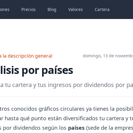
iones
Precios
Blog
Valores
Cartera
a la descripción general
domingo, 13 de noviemb
isis por países
za tu cartera y tus ingresos por dividendos por pa
ros conocidos gráficos circulares ya tienes la posibi
ar hasta qué punto están diversificados tu cartera y t
s por dividendos según los
países
(sede de la empres