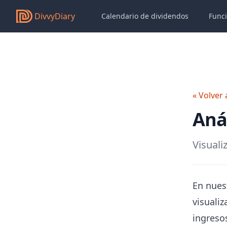
DivvyDiary
Calendario de dividendos
Func
« Volver 
Anál
Visuali
En nuest
visualiz
ingreso