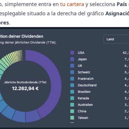
lo, simplemente entra en
tu cartera
y selecciona
País
splegable situado a la derecha del gráfico
Asignaci
ores
.