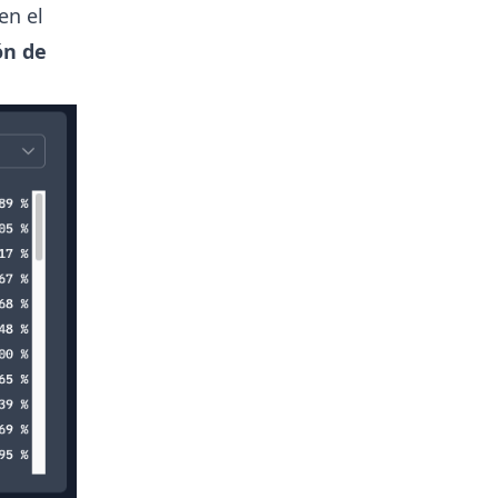
en el
ón de