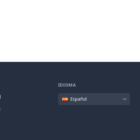
IDIOMA
Idioma
l
Español
d