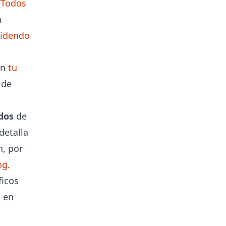
(
Todos
a
videndo
en
tu
 de
ndos
de
detalla
n, por
ng
.
ficos
s en