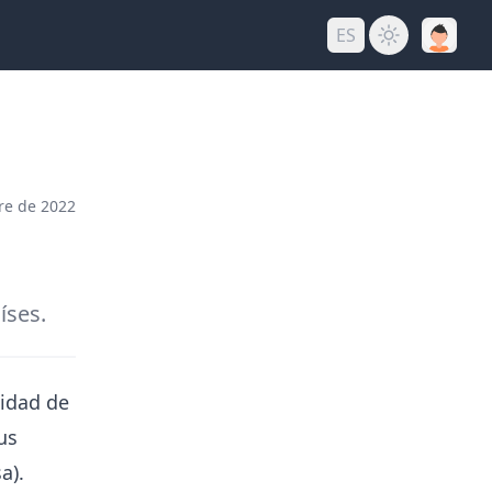
ES
re de 2022
íses.
lidad de
us
a).