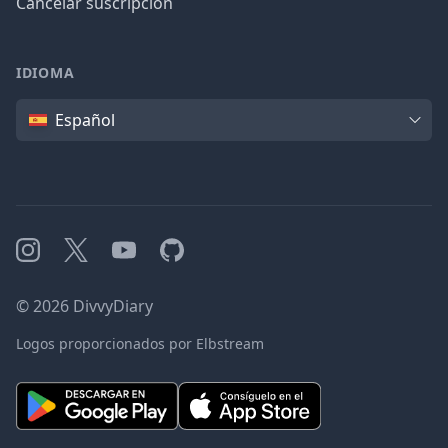
Cancelar suscripción
IDIOMA
Idioma
Español
Instagram
X
YouTube
GitHub
©
2026
DivvyDiary
Logos proporcionados por Elbstream