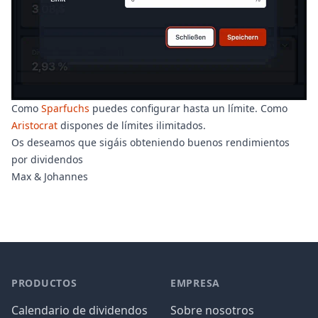
Como
Sparfuchs
puedes configurar hasta un límite. Como
Aristocrat
dispones de límites ilimitados.
Os deseamos que sigáis obteniendo buenos rendimientos
por dividendos
Max & Johannes
PRODUCTOS
EMPRESA
Calendario de dividendos
Sobre nosotros