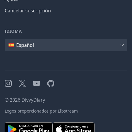
Cancelar suscripción
IDIOMA
Idioma
Español
Instagram
X
YouTube
GitHub
©
2026
DivvyDiary
Logos proporcionados por Elbstream