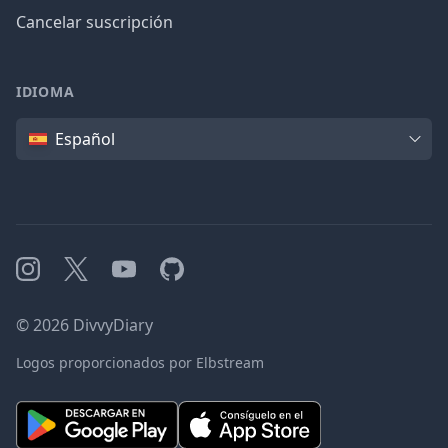
Cancelar suscripción
IDIOMA
Idioma
Español
Instagram
X
YouTube
GitHub
©
2026
DivvyDiary
Logos proporcionados por Elbstream