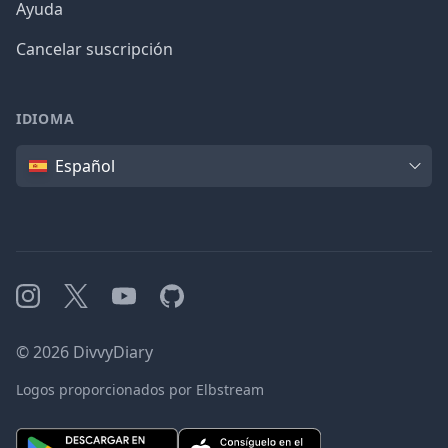
Ayuda
Cancelar suscripción
IDIOMA
Idioma
Español
Instagram
X
YouTube
GitHub
©
2026
DivvyDiary
Logos proporcionados por Elbstream