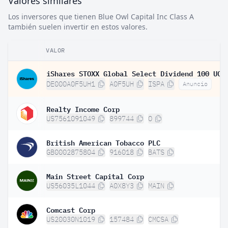
Valores similares
Los inversores que tienen Blue Owl Capital Inc Class A
también suelen invertir en estos valores.
VALOR
DE000A0F5UH1
A0F5UH
ISPA
Anuncio
Realty Income Corp
US7561091049
899744
O
British American Tobacco PLC
GB0002875804
916018
BATS
Main Street Capital Corp
US56035L1044
A0X8Y3
MAIN
Comcast Corp
US20030N1019
157484
CMCSA