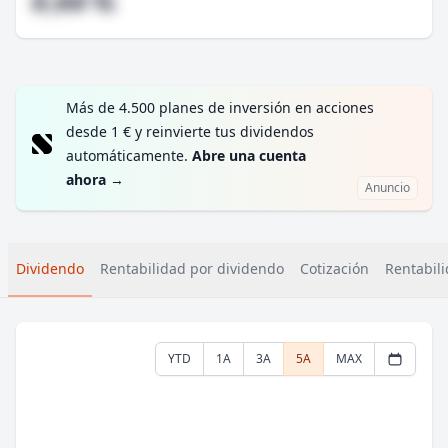
#,## %
Más de 4.500 planes de inversión en acciones
desde 1 € y reinvierte tus dividendos
automáticamente.
Abre una cuenta
ahora
→
Anuncio
Dividendo
Rentabilidad por dividendo
Cotización
Rentabili
YTD
1A
3A
5A
MAX