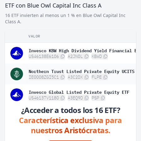
ETF con Blue Owl Capital Inc Class A
16 ETF invierten al menos un 1 % en Blue Owl Capital Inc
Class A.
VALOR
Invesco KBW High Dividend Yield Financial ET
US46138E6106
A2JN0L
KBWD
Northern Trust Listed Private Equity UCITS E
IE0008ZGI5C1
A3C2DX
FLPE
Invesco Global Listed Private Equity ETF
US46137V1180
A3EQ9D
PSP
¿Acceder a todos los 16 ETF?
Característica exclusiva para
nuestros Aristócratas.