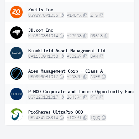
Zoetis Inc
US98978V1035
A1KBYX
ZTS
JD.com Inc
KYG8208B1014
A2P5N8
09618
Brookfield Asset Management Ltd
CA1130041058
A3D2W7
BAM
Ares Management Corp - Class A
US03990B1017
A2N87U
ARES
PIMCO Corporate and Income Opportunity Fund
US72201B1017
264394
PTY
ProShares UltraPro QQQ
US74347X8314
A1CXPT
TQQQ