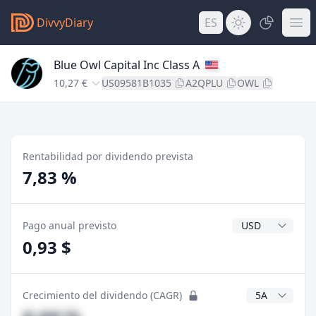
DivvyDiary
ES
Blue Owl Capital Inc Class A
10,27 €
US09581B1035
A2QPLU
OWL
Rentabilidad por dividendo prevista
7,83 %
Divisa del divide
Pago anual previsto
0,93 $
Años CAGR
Crecimiento del dividendo (CAGR)