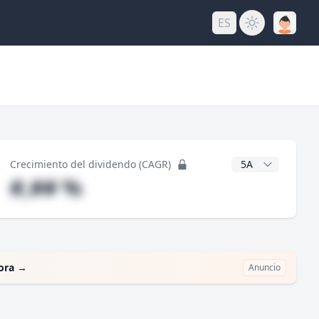
ES
do
Años CAGR
Crecimiento del dividendo (CAGR)
#,## %
ora
→
Anuncio