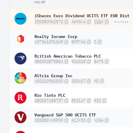
VALOR
iShares Euro Dividend UCITS ETF EUR Dist
IE00B0M62S72
A0HGV4
IQQA
Anuncio
Realty Income Corp
US7561091049
899744
O
British American Tobacco PLC
GB0002875804
916018
BATS
Altria Group Inc
US02209S1033
200417
MO
Rio Tinto PLC
GB0007188757
852147
RIO
Vanguard S&P 500 UCITS ETF
IE00B3XXRP09
A1JX53
VUSA