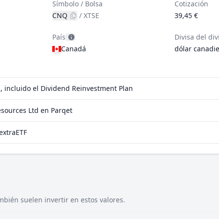
Símbolo / Bolsa
Cotización
CNQ
/
XTSE
39,45 €
País
Divisa del di
Canadá
dólar canadi
, incluido el Dividend Reinvestment Plan
sources Ltd en Parqet
extraETF
bién suelen invertir en estos valores.