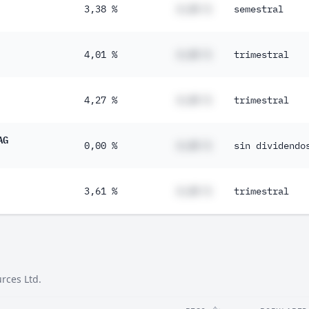
3,38 %
#,## %
semestral
4,01 %
#,## %
trimestral
4,27 %
#,## %
trimestral
AG
0,00 %
#,## %
sin dividendo
3,61 %
#,## %
trimestral
rces Ltd.