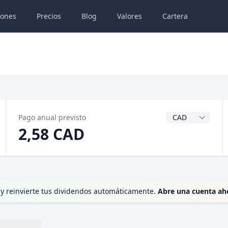
iones
Precios
Blog
Valores
Cartera
Divisa del dividen
Pago anual previsto
2,58 CAD
 y reinvierte tus dividendos automáticamente.
Abre una cuenta ah