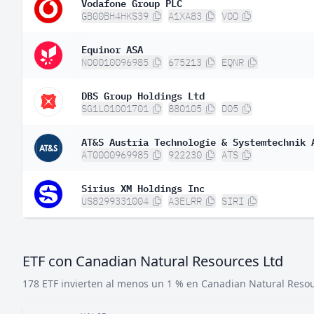
Vodafone Group PLC
GB00BH4HKS39
A1XA83
VOD
Equinor ASA
NO0010096985
675213
EQNR
DBS Group Holdings Ltd
SG1L01001701
880105
D05
AT&S Austria Technologie & Systemtechnik 
AT0000969985
922230
ATS
Sirius XM Holdings Inc
US8299331004
A3ELRR
SIRI
ETF con Canadian Natural Resources Ltd
178 ETF invierten al menos un 1 % en Canadian Natural Resou