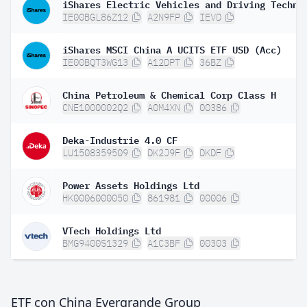
IE00BGL86Z12
A2N9FP
IEVD
iShares MSCI China A UCITS ETF USD (Acc)
IE00BQT3WG13
A12DPT
36BZ
China Petroleum & Chemical Corp Class H
CNE1000002Q2
A0M4XN
00386
Deka-Industrie 4.0 CF
LU1508359509
DK2J9F
DKDF
Power Assets Holdings Ltd
HK0006000050
861981
00006
VTech Holdings Ltd
BMG9400S1329
A1C3BF
00303
ETF con China Evergrande Group