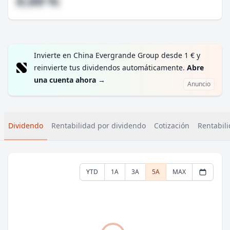
#,## %
Invierte en China Evergrande Group desde 1 € y
reinvierte tus dividendos automáticamente.
Abre
una cuenta ahora
→
Anuncio
Dividendo
Rentabilidad por dividendo
Cotización
Rentabili
YTD
1A
3A
5A
MAX