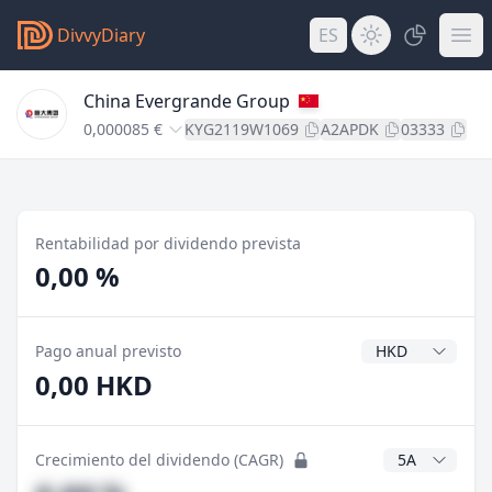
DivvyDiary
ES
China Evergrande Group
0,000085 €
KYG2119W1069
A2APDK
03333
Rentabilidad por dividendo prevista
0,00 %
Divisa del divide
Pago anual previsto
0,00 HKD
Años CAGR
Crecimiento del dividendo (CAGR)