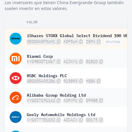
Los inversores que tienen China Evergrande Group también
suelen invertir en estos valores.
VALOR
DE000A0F5UH1
A0F5UH
ISPA
Anuncio
Xiaomi Corp
KYG9830T1067
A2JNY1
01810
HSBC Holdings PLC
GB0005405286
923893
HSBA
Alibaba Group Holding Ltd
KYG017191142
A2PVFU
09988
Geely Automobile Holdings Ltd
KYG3777B1032
A0CACX
00175