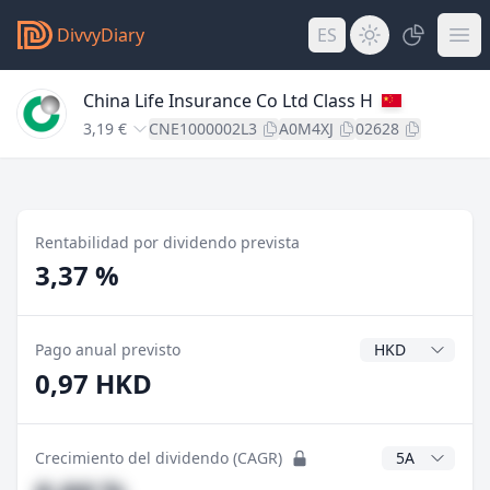
DivvyDiary
ES
China Life Insurance Co Ltd Class H
3,19 €
CNE1000002L3
A0M4XJ
02628
Rentabilidad por dividendo prevista
3,37 %
Divisa del divide
Pago anual previsto
0,97 HKD
Años CAGR
Crecimiento del dividendo (CAGR)