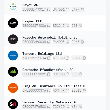
Bayer AG
DE000BAY0017
BAY001
BAYN
Diageo PLC
GB0002374006
851247
DGE
Porsche Automobil Holding SE
DE000PAH0038
PAH003
PAH3
Tencent Holdings Ltd
KYG875721634
A1138D
00700
Deutsche Pfandbriefbank AG
DE0008019001
801900
PBB
Ping An Insurance Co Ltd Class H
CNE1000003X6
A0M4YR
02318
Secunet Security Networks AG
DE0007276503
727650
YSN