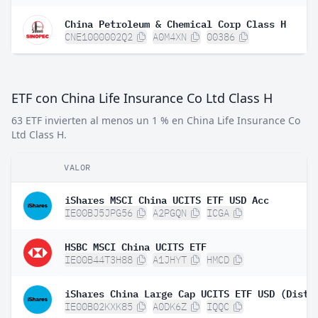
China Petroleum & Chemical Corp Class H
CNE1000002Q2
A0M4XN
00386
ETF con China Life Insurance Co Ltd Class H
63 ETF invierten al menos un 1 % en China Life Insurance Co
Ltd Class H.
VALOR
iShares MSCI China UCITS ETF USD Acc
IE00BJ5JPG56
A2PGQN
ICGA
HSBC MSCI China UCITS ETF
IE00B44T3H88
A1JHYT
HMCD
iShares China Large Cap UCITS ETF USD (Dist)
IE00B02KXK85
A0DK6Z
IQQC