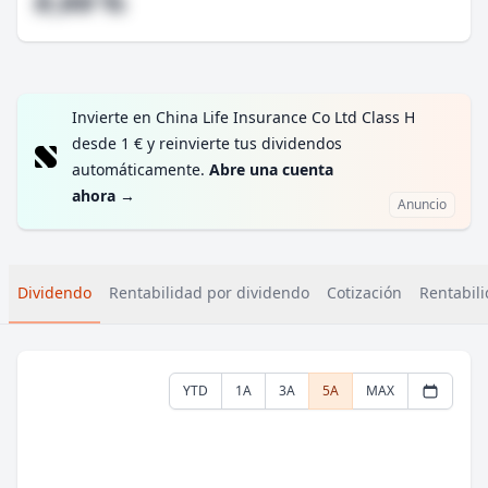
#,## %
Invierte en China Life Insurance Co Ltd Class H
desde 1 € y reinvierte tus dividendos
automáticamente.
Abre una cuenta
ahora
→
Anuncio
Dividendo
Rentabilidad por dividendo
Cotización
Rentabili
YTD
1A
3A
5A
MAX