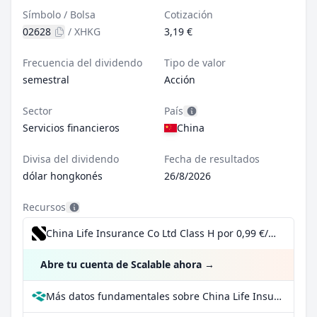
Símbolo / Bolsa
Cotización
02628
/
XHKG
3,19 €
Frecuencia del dividendo
Tipo de valor
semestral
Acción
Sector
País
Servicios financieros
China
Divisa del dividendo
Fecha de resultados
dólar hongkonés
26/8/2026
Recursos
China Life Insurance Co Ltd Class H por 0,99 €/operación, incluido el Dividend Reinvestment Plan
Abre tu cuenta de Scalable ahora
→
Más datos fundamentales sobre China Life Insurance Co Ltd Class H en Parqet