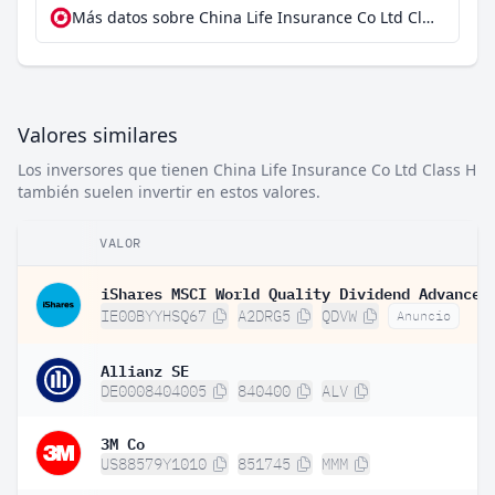
Más datos sobre China Life Insurance Co Ltd Class H en extraETF
Valores similares
Los inversores que tienen China Life Insurance Co Ltd Class H
también suelen invertir en estos valores.
VALOR
IE00BYYHSQ67
A2DRG5
QDVW
Anuncio
Allianz SE
DE0008404005
840400
ALV
3M Co
US88579Y1010
851745
MMM