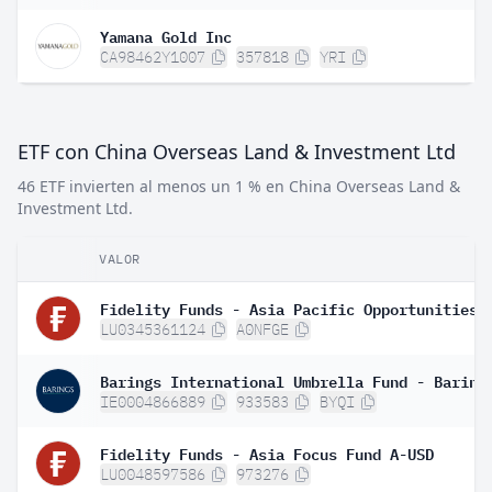
Yamana Gold Inc
CA98462Y1007
357818
YRI
ETF con China Overseas Land & Investment Ltd
46 ETF invierten al menos un 1 % en China Overseas Land &
Investment Ltd.
VALOR
LU0345361124
A0NFGE
IE0004866889
933583
BYQI
Fidelity Funds - Asia Focus Fund A-USD
LU0048597586
973276