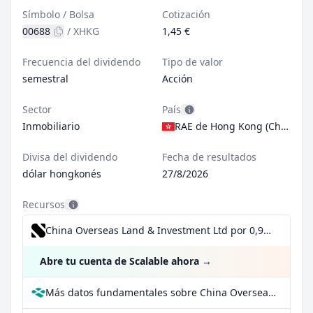
Símbolo / Bolsa
Cotización
00688
/
XHKG
1,45 €
Frecuencia del dividendo
Tipo de valor
semestral
Acción
Sector
País
Inmobiliario
RAE de Hong Kong (China)
Divisa del dividendo
Fecha de resultados
dólar hongkonés
27/8/2026
Recursos
China Overseas Land & Investment Ltd por 0,99 €/operación, incluido el Dividend Reinvestment Plan
Abre tu cuenta de Scalable ahora
→
Más datos fundamentales sobre China Overseas Land & Investment Ltd en Parqet