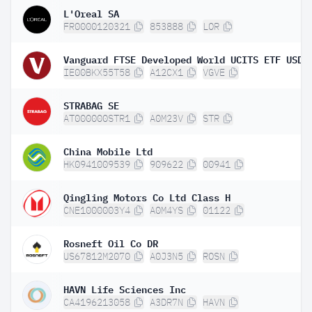
L'Oreal SA
FR0000120321
853888
LOR
IE00BKX55T58
A12CX1
VGVE
STRABAG SE
AT000000STR1
A0M23V
STR
China Mobile Ltd
HK0941009539
909622
00941
Qingling Motors Co Ltd Class H
CNE1000003Y4
A0M4YS
01122
Rosneft Oil Co DR
US67812M2070
A0J3N5
ROSN
HAVN Life Sciences Inc
CA4196213058
A3DR7N
HAVN