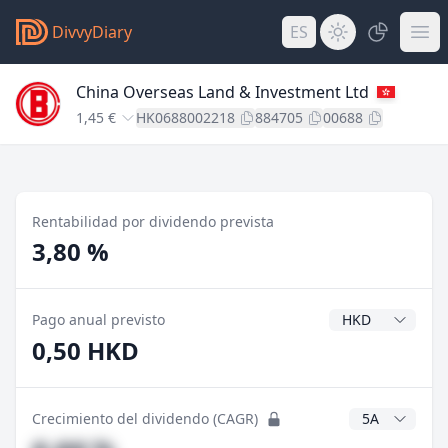
DivvyDiary
ES
China Overseas Land & Investment Ltd
1,45 €
HK0688002218
884705
00688
Rentabilidad por dividendo prevista
3,80 %
Divisa del divide
Pago anual previsto
0,50 HKD
Años CAGR
Crecimiento del dividendo (CAGR)