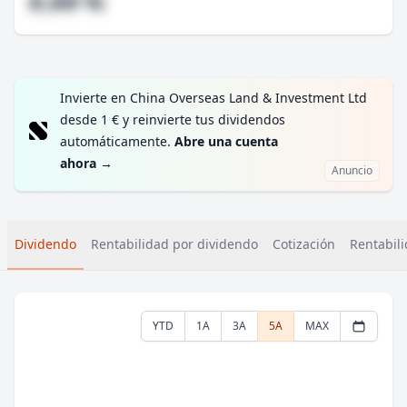
#,## %
Invierte en China Overseas Land & Investment Ltd
desde 1 € y reinvierte tus dividendos
automáticamente.
Abre una cuenta
ahora
→
Anuncio
Dividendo
Rentabilidad por dividendo
Cotización
Rentabili
YTD
1A
3A
5A
MAX