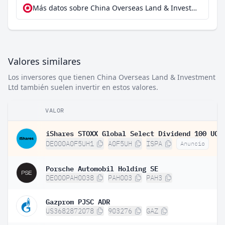
Más datos sobre China Overseas Land & Investment Ltd en extraETF
Valores similares
Los inversores que tienen China Overseas Land & Investment
Ltd también suelen invertir en estos valores.
VALOR
DE000A0F5UH1
A0F5UH
ISPA
Anuncio
Porsche Automobil Holding SE
DE000PAH0038
PAH003
PAH3
Gazprom PJSC ADR
US3682872078
903276
GAZ