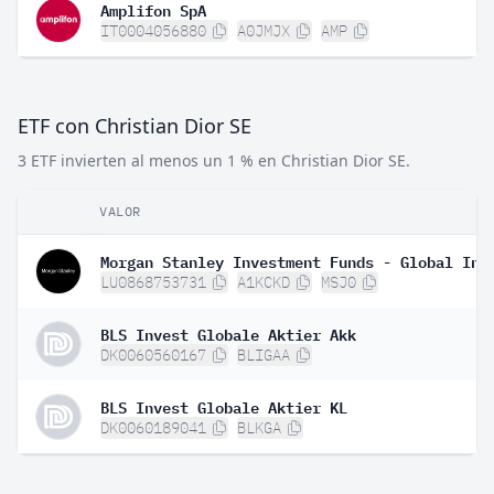
Amplifon SpA
IT0004056880
A0JMJX
AMP
ETF con Christian Dior SE
3 ETF invierten al menos un 1 % en Christian Dior SE.
VALOR
LU0868753731
A1KCKD
MSJ0
BLS Invest Globale Aktier Akk
DK0060560167
BLIGAA
BLS Invest Globale Aktier KL
DK0060189041
BLKGA