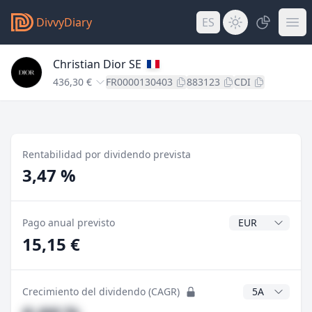
DivvyDiary
ES
Christian Dior SE
436,30 €
FR0000130403
883123
CDI
Rentabilidad por dividendo prevista
3,47 %
Divisa del divide
Pago anual previsto
15,15 €
Años CAGR
Crecimiento del dividendo (CAGR)