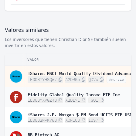
Valores similares
Los inversores que tienen Christian Dior SE también suelen
invertir en estos valores.
VALOR
IE00BYYHSQ67
A2DRG5
QDVW
Anuncio
Fidelity Global Quality Income ETF Inc
IE00BYXVGZ48
A2DL7E
FGQI
IE00B2NPKV68
A0NECU
IUS7
BB Biotech AG