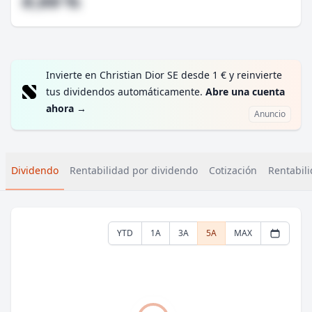
#,## %
Invierte en Christian Dior SE desde 1 € y reinvierte
tus dividendos automáticamente.
Abre una cuenta
ahora
→
Anuncio
Dividendo
Rentabilidad por dividendo
Cotización
Rentabili
YTD
1A
3A
5A
MAX