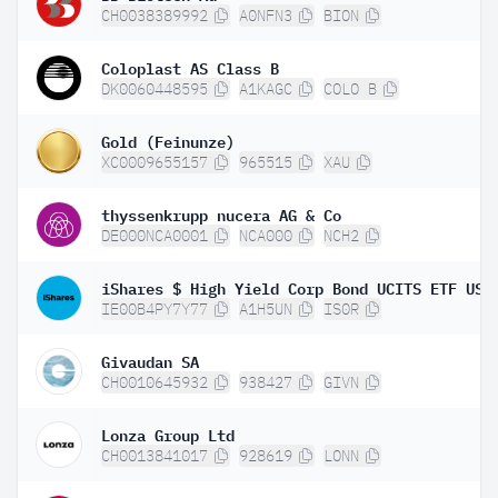
CH0038389992
A0NFN3
BION
Coloplast AS Class B
DK0060448595
A1KAGC
COLO B
Gold (Feinunze)
XC0009655157
965515
XAU
thyssenkrupp nucera AG & Co
DE000NCA0001
NCA000
NCH2
IE00B4PY7Y77
A1H5UN
IS0R
Givaudan SA
CH0010645932
938427
GIVN
Lonza Group Ltd
CH0013841017
928619
LONN