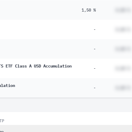
1,50 %
#,## %
-
#,## %
-
#,## %
TS ETF Class A USD Accumulation
-
#,## %
ulation
-
#,## %
TP