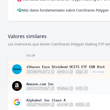
Más datos fundamentales sobre CoinShares Polygon 
Valores similares
Los inversores que tienen CoinShares Polygon Staking ETP tam
VALOR
iShares Euro Dividend UCITS ETF EUR Dist
IE00B0M62S72
A0HGV4
IQQA
Anuncio
Amazon.com Inc
US0231351067
906866
AMZN
Alphabet Inc Class A
US02079K3059
A14Y6F
GOOGL