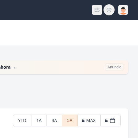
ES
ahora
→
Anuncio
YTD
1A
3A
5A
MAX