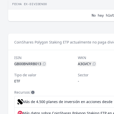
FECHA EX-DIVIDENDO
No hay hist
CoinShares Polygon Staking ETP actualmente no paga div
ISIN
WKN
GB00BNRRB013
A3GVCY
Tipo de valor
Sector
ETF
-
Recursos
Más de 4.500 planes de inversión en acciones desde
Más datos sobre CoinShares Polygon Staking ETP en 