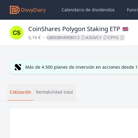
DivvyDiary
Calendario de dividendos
Func
CoinShares Polygon Staking ETP
0,74 €
GB00BNRRB013
A3GVCY
CPYG
Más de 4.500 planes de inversión en acciones desde 1
Cotización
Rentabilidad total