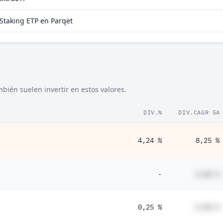
Staking ETP en Parqet
bién suelen invertir en estos valores.
DIV.%
DIV.CAGR 5A
4,24 %
8,25 %
-
#,## %
0,25 %
#,## %