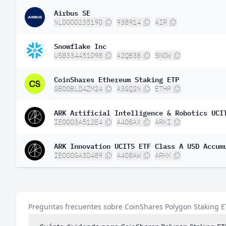
Airbus SE
NL0000235190
938914
AIR
Snowflake Inc
US8334451098
A2QB38
SNOW
CoinShares Ethereum Staking ETP
GB00BLD4ZM24
A3GQ2N
ETHP
ARK Artificial Intelligence & Robotics UCI
IE0003A512E4
A408AX
ARKI
ARK Innovation UCITS ETF Class A USD Accum
IE000GA3D489
A408AW
ARKK
Preguntas frecuentes sobre CoinShares Polygon Staking E