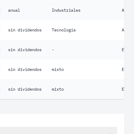
anual
Industriales
Acció
sin dividendos
Tecnología
Acció
sin dividendos
-
ETF
sin dividendos
mixto
ETF
sin dividendos
mixto
ETF