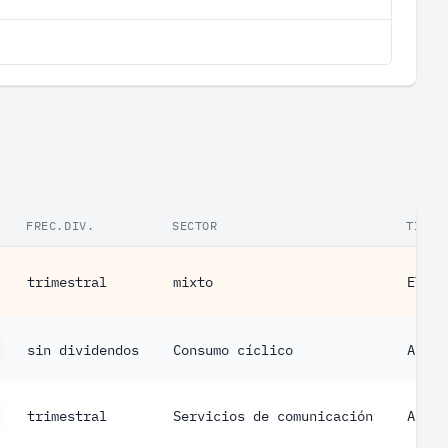
FREC.DIV.
SECTOR
TIPO
trimestral
mixto
ETF
sin dividendos
Consumo cíclico
Acció
trimestral
Servicios de comunicación
Acció