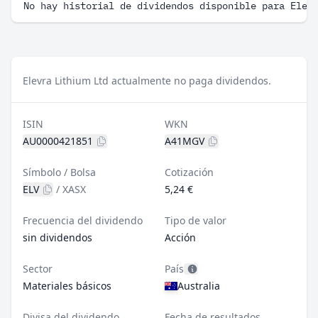
No hay historial de dividendos disponible para Elev
Elevra Lithium Ltd actualmente no paga dividendos.
ISIN
WKN
AU0000421851
A41MGV
Símbolo / Bolsa
Cotización
ELV
/
XASX
5,24 €
Frecuencia del dividendo
Tipo de valor
sin dividendos
Acción
Sector
País
Materiales básicos
Australia
Divisa del dividendo
Fecha de resultados