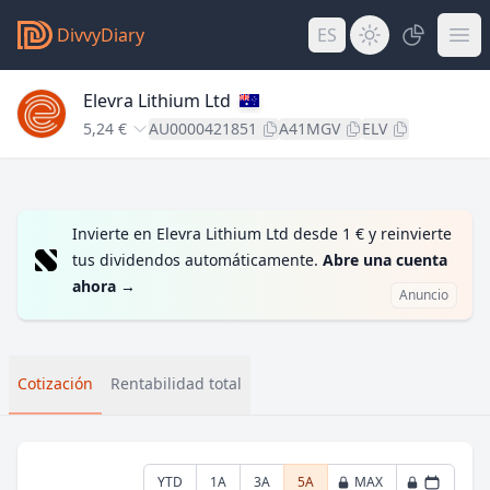
DivvyDiary
ES
Elevra Lithium Ltd
5,24 €
AU0000421851
A41MGV
ELV
Invierte en Elevra Lithium Ltd desde 1 € y reinvierte
tus dividendos automáticamente.
Abre una cuenta
ahora
→
Anuncio
Cotización
Rentabilidad total
YTD
1A
3A
5A
MAX