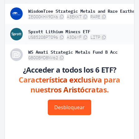
IE000KHX9DX6
A3EKKT
RARE
Sprott Lithium Miners ETF
US85208P7096
A3D6YF
LITP
WS Amati Strategic Metals Fund B Acc
GB00BMD8NV62
¿Acceder a todos los 6 ETF?
Característica exclusiva para
nuestros Aristócratas.
Desbloquear