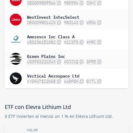
DE0009809566
980956
D3KC
WestInvest InterSelect
DE0009801423
980142
W9DA
Ameresco Inc Class A
US02361E1082
A1C2FD
AMRC
Green Plains Inc
US3932221043
A0JJ1Q
GPRE
Vertical Aerospace Ltd
KYG9471C2068
A40P0H
EVTL
ETF con Elevra Lithium Ltd
6 ETF invierten al menos un 1 % en Elevra Lithium Ltd.
VALOR