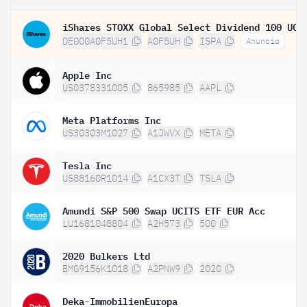
DE000A0F5UH1
A0F5UH
ISPA
Anuncio
Apple Inc
US0378331005
865985
AAPL
Meta Platforms Inc
US30303M1027
A1JWVX
META
Tesla Inc
US88160R1014
A1CX3T
TSLA
Amundi S&P 500 Swap UCITS ETF EUR Acc
LU1681048804
A2H573
500
2020 Bulkers Ltd
BMG9156K1018
A2PNW9
2020
Deka-ImmobilienEuropa