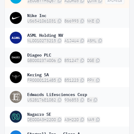
IE00BYYHSQ67
A2DRG5
QDVW
Anuncio
Nike Inc
US6541061031
866993
NKE
ASML Holding NV
NL0010273215
A1J4U4
ASML
Diageo PLC
GB0002374006
851247
DGE
Kering SA
FR0000121485
851223
PPX
Edwards Lifesciences Corp
US28176E1082
936853
EW
Nagarro SE
DE000A3H2200
A3H220
NA9
Stagwell Inc - Class A