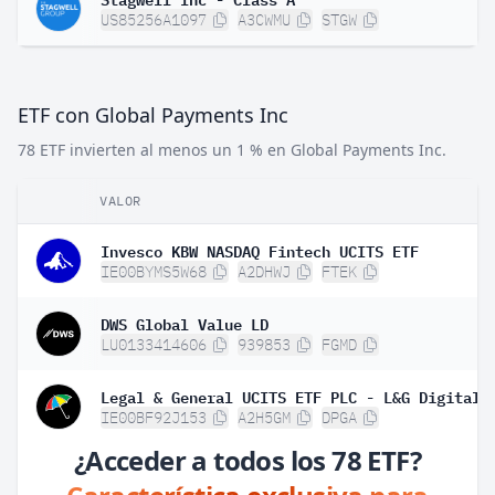
US85256A1097
A3CWMU
STGW
ETF con Global Payments Inc
78 ETF invierten al menos un 1 % en Global Payments Inc.
VALOR
Invesco KBW NASDAQ Fintech UCITS ETF
IE00BYMS5W68
A2DHWJ
FTEK
DWS Global Value LD
LU0133414606
939853
FGMD
IE00BF92J153
A2H5GM
DPGA
¿Acceder a todos los 78 ETF?