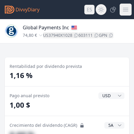
DivvyDiary
ES
Global Payments Inc
74,80 €
US37940X1028
603111
GPN
Rentabilidad por dividendo prevista
1,16 %
Divisa del divide
Pago anual previsto
1,00 $
Años CAGR
Crecimiento del dividendo (CAGR)