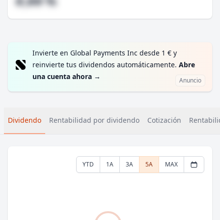
#,## %
Invierte en Global Payments Inc desde 1 € y
reinvierte tus dividendos automáticamente.
Abre
una cuenta ahora
→
Anuncio
Dividendo
Rentabilidad por dividendo
Cotización
Rentabili
YTD
1A
3A
5A
MAX