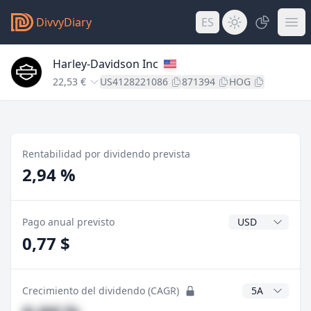
DivvyDiary
ES
Harley-Davidson Inc
22,53 €
US4128221086
871394
HOG
Rentabilidad por dividendo prevista
2,94 %
Divisa del divide
Pago anual previsto
0,77 $
Años CAGR
Crecimiento del dividendo (CAGR)