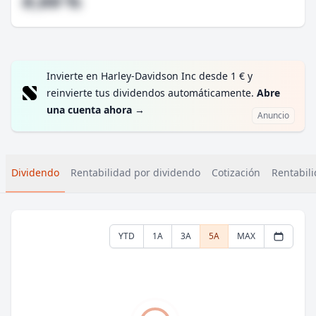
#,## %
Invierte en Harley-Davidson Inc desde 1 € y
reinvierte tus dividendos automáticamente.
Abre
una cuenta ahora
→
Anuncio
Dividendo
Rentabilidad por dividendo
Cotización
Rentabili
YTD
1A
3A
5A
MAX