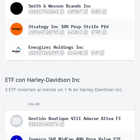
Smith & Wesson Brands Inc
US8317541063
A2P567
SWBI
Strategy Inc 10% Perp Strife Pfd
US5949728795
A418VJ
STRF
Energizer Holdings Inc
US29272W1099
A14UHB
ENR
ETF con Harley-Davidson Inc
3 ETF invierten al menos un 1 % en Harley-Davidson Inc.
VALOR
Gestión Boutique VIII Adarve Altea FI
ES0131445076
Invesco S&P MidCap 400 Pure Value ETF