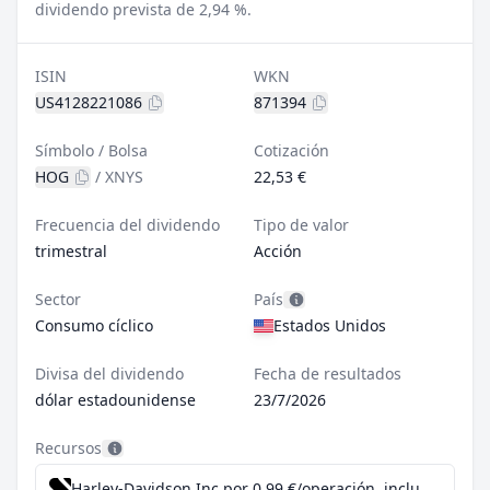
dividendo prevista de 2,94 %.
ISIN
WKN
US4128221086
871394
Símbolo / Bolsa
Cotización
HOG
/
XNYS
22,53 €
Frecuencia del dividendo
Tipo de valor
trimestral
Acción
Sector
País
Consumo cíclico
Estados Unidos
Divisa del dividendo
Fecha de resultados
dólar estadounidense
23/7/2026
Recursos
Harley-Davidson Inc por 0,99 €/operación, incluido el Dividend Reinvestment Plan