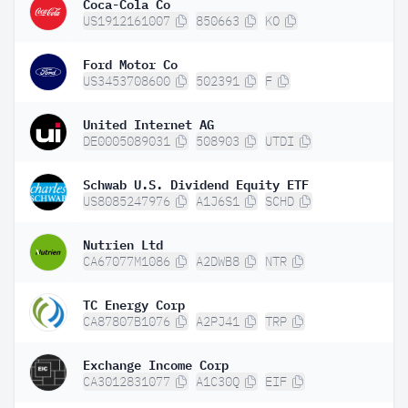
Coca-Cola Co
US1912161007
850663
KO
Ford Motor Co
US3453708600
502391
F
United Internet AG
DE0005089031
508903
UTDI
Schwab U.S. Dividend Equity ETF
US8085247976
A1J6S1
SCHD
Nutrien Ltd
CA67077M1086
A2DWB8
NTR
TC Energy Corp
CA87807B1076
A2PJ41
TRP
Exchange Income Corp
CA3012831077
A1C30Q
EIF