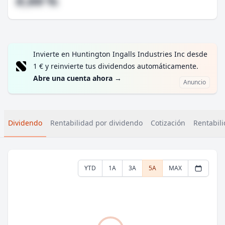
#,## %
Invierte en Huntington Ingalls Industries Inc desde
1 € y reinvierte tus dividendos automáticamente.
Abre una cuenta ahora
→
Anuncio
Dividendo
Rentabilidad por dividendo
Cotización
Rentabili
YTD
1A
3A
5A
MAX