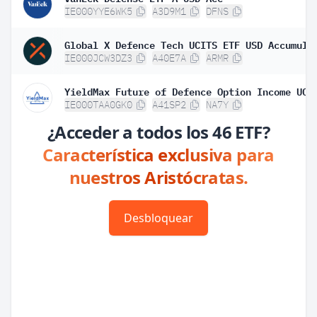
IE000YYE6WK5
A3D9M1
DFNS
Global X Defence Tech UCITS ETF USD Accumula
IE000JCW3DZ3
A40E7A
ARMR
IE000TAA0GK0
A41SP2
NA7Y
¿Acceder a todos los 46 ETF?
Característica exclusiva para
nuestros Aristócratas.
Desbloquear