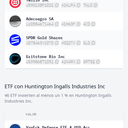
US90138F1021
A2ALP4
TWLO
Adecoagro SA
LU0584671464
A1H63F
ACD
SPDR Gold Shares
US78463V1070
A0Q27V
GLD
Gritstone Bio Inc
US39868T1051
A2N4RX
GRTSQ
ETF con Huntington Ingalls Industries Inc
46 ETF invierten al menos un 1 % en Huntington Ingalls
Industries Inc.
VALOR
VanEck Defense ETF A USD Acc