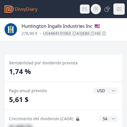
DivvyDiary
ES
Huntington Ingalls Industries Inc
278,90 €
US4464131063
A1JE8X
HII
Rentabilidad por dividendo prevista
1,74 %
Divisa del divide
Pago anual previsto
5,61 $
Años CAGR
Crecimiento del dividendo (CAGR)