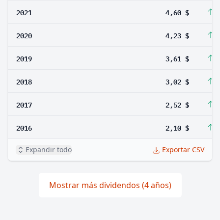
2021
4,60 $
8
2020
4,23 $
1
2019
3,61 $
1
2018
3,02 $
1
2017
2,52 $
2
2016
2,10 $
2
Expandir todo
Exportar CSV
Mostrar más dividendos (4 años)