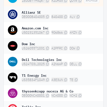
IE00BYYHSQ67
A2DRG5
QDVW
Anuncio
Allianz SE
DE0008404005
840400
ALV
Amazon.com Inc
US0231351067
906866
AMZN
Dow Inc
US2605571031
A2PFRC
DOW
Dell Technologies Inc
US24703L2025
A2N6WP
DELL
T1 Energy Inc
US35834F1049
A3E3UN
TE
thyssenkrupp nucera AG & Co
DE000NCA0001
NCA000
NCH2
Twilio Inc