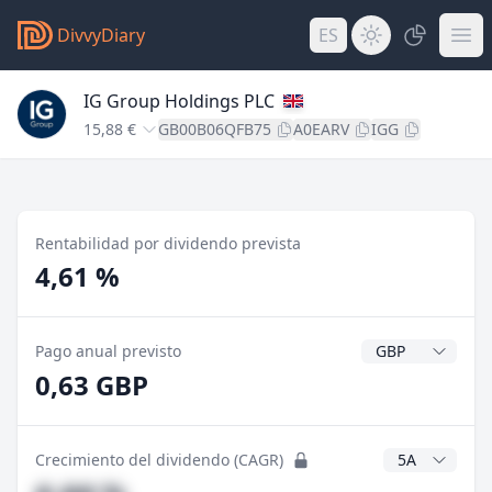
DivvyDiary
ES
IG Group Holdings PLC
15,88 €
GB00B06QFB75
A0EARV
IGG
Rentabilidad por dividendo prevista
4,61 %
Divisa del divide
Pago anual previsto
0,63 GBP
Años CAGR
Crecimiento del dividendo (CAGR)