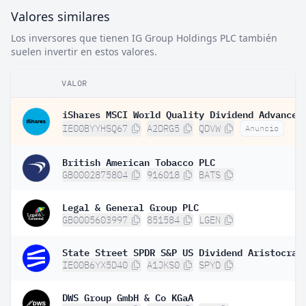
Valores similares
Los inversores que tienen IG Group Holdings PLC también
suelen invertir en estos valores.
VALOR
IE00BYYHSQ67
A2DRG5
QDVW
Anuncio
British American Tobacco PLC
GB0002875804
916018
BATS
Legal & General Group PLC
GB0005603997
851584
LGEN
IE00B6YX5D40
A1JKS0
SPYD
DWS Group GmbH & Co KGaA