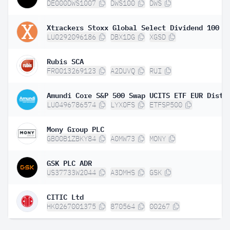
DE000DWS1007
DWS100
DWS
LU0292096186
DBX1DG
XGSD
Rubis SCA
FR0013269123
A2DUVQ
RUI
Amundi Core S&P 500 Swap UCITS ETF EUR Dist 
LU0496786574
LYX0FS
ETFSP500
Mony Group PLC
GB00B1ZBKY84
A0MW73
MONY
GSK PLC ADR
US37733W2044
A3DMHS
GSK
CITIC Ltd
HK0267001375
870564
00267