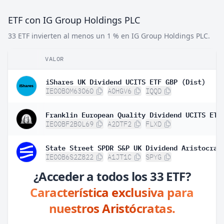
ETF con IG Group Holdings PLC
33 ETF invierten al menos un 1 % en IG Group Holdings PLC.
VALOR
iShares UK Dividend UCITS ETF GBP (Dist)
IE00B0M63060
A0HGV6
IQQD
Franklin European Quality Dividend UCITS ETF
IE00BF2B0L69
A2DTF2
FLXD
IE00B6S2Z822
A1JT1C
SPYG
¿Acceder a todos los 33 ETF?
Característica exclusiva para
nuestros Aristócratas.