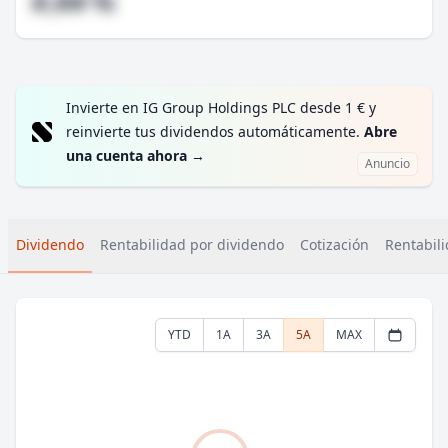
#,## %
Invierte en IG Group Holdings PLC desde 1 € y
reinvierte tus dividendos automáticamente.
Abre
una cuenta ahora
→
Anuncio
Dividendo
Rentabilidad por dividendo
Cotización
Rentabili
YTD
1A
3A
5A
MAX