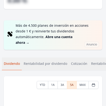
#,## %
Más de 4.500 planes de inversión en acciones
desde 1 € y reinvierte tus dividendos
automáticamente.
Abre una cuenta
ahora
→
Anuncio
Dividendo
Rentabilidad por dividendo
Cotización
Rentabili
YTD
1A
3A
5A
MAX