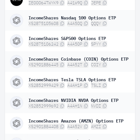
IE00064TWYK9
A41W9Q
JEPE
IncomeShares Nasdaq 100 Options ETP
XS2875105608
A4A50Q
QQQY
IncomeShares S&P500 Options ETP
XS2875106242
A4A50P
SPYY
IncomeShares Coinbase (COIN) Options ETP
XS2901886445
A4A52T
COIY
IncomeShares Tesla TSLA Options ETP
XS2852999429
A4AH1P
TSLI
IncomeShares NVIDIA NVDA Options ETP
XS2852999692
A4AH1N
NVDI
IncomeShares Amazon (AMZN) Options ETP
XS2901884408
A4A52V
AMZI