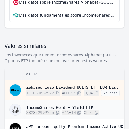
Más datos sobre IncomeShares Alphabet (GOOG) Options ETP en extraETF
Más datos fundamentales sobre IncomeShares Alphabet (GOOG) Options ETP en Parqet
Valores similares
Los inversores que tienen IncomeShares Alphabet (GOOG)
Options ETP también suelen invertir en estos valores.
VALOR
iShares Euro Dividend UCITS ETF EUR Dist
IE00B0M62S72
A0HGV4
IQQA
Anuncio
IncomeShares Gold + Yield ETP
XS2852999775
A4AH1M
GLDI