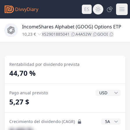
DivvyDiary
ES
IncomeShares Alphabet (GOOG) Options ETP
10,23 €
XS2901885041
A4A52W
GOOI
Rentabilidad por dividendo prevista
44,70 %
Divisa del divide
Pago anual previsto
5,27 $
Años CAGR
Crecimiento del dividendo (CAGR)