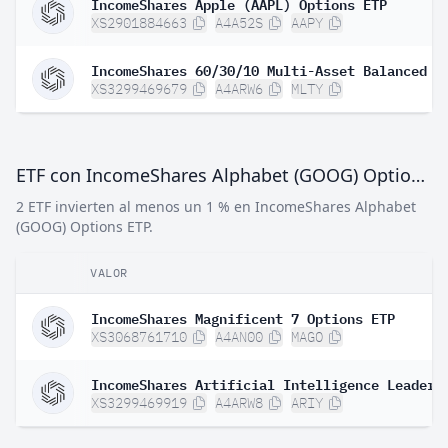
IncomeShares Apple (AAPL) Options ETP
XS2901884663
A4A52S
AAPY
IncomeShares 60/30/10 Multi-Asset Balanced E
XS3299469679
A4ARW6
MLTY
ETF con IncomeShares Alphabet (GOOG) Options ETP
2 ETF invierten al menos un 1 % en IncomeShares Alphabet
(GOOG) Options ETP.
VALOR
IncomeShares Magnificent 7 Options ETP
XS3068761710
A4AN00
MAGO
IncomeShares Artificial Intelligence Leaders
XS3299469919
A4ARW8
ARIY