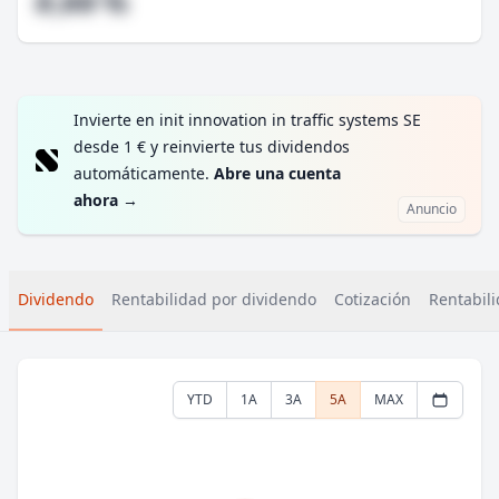
#,## %
Invierte en init innovation in traffic systems SE
desde 1 € y reinvierte tus dividendos
automáticamente.
Abre una cuenta
ahora
→
Anuncio
Dividendo
Rentabilidad por dividendo
Cotización
Rentabili
YTD
1A
3A
5A
MAX