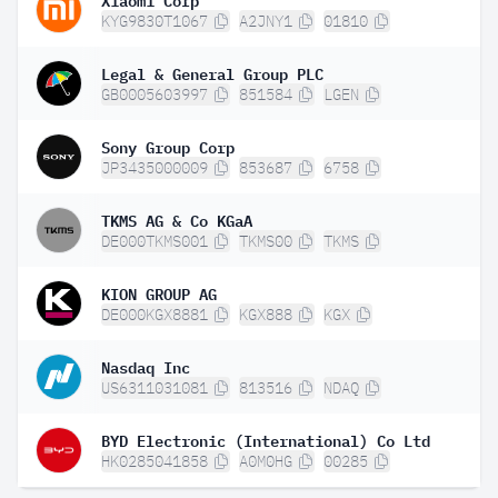
KYG9830T1067
A2JNY1
01810
Legal & General Group PLC
GB0005603997
851584
LGEN
Sony Group Corp
JP3435000009
853687
6758
TKMS AG & Co KGaA
DE000TKMS001
TKMS00
TKMS
KION GROUP AG
DE000KGX8881
KGX888
KGX
Nasdaq Inc
US6311031081
813516
NDAQ
BYD Electronic (International) Co Ltd
HK0285041858
A0M0HG
00285