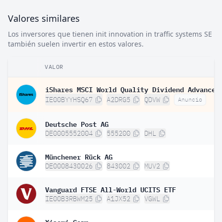
Valores similares
Los inversores que tienen init innovation in traffic systems SE
también suelen invertir en estos valores.
VALOR
IE00BYYHSQ67
A2DRG5
QDVW
Anuncio
Deutsche Post AG
DE0005552004
555200
DHL
Münchener Rück AG
DE0008430026
843002
MUV2
Vanguard FTSE All-World UCITS ETF
IE00B3RBWM25
A1JX52
VGWL
Xiaomi Corp