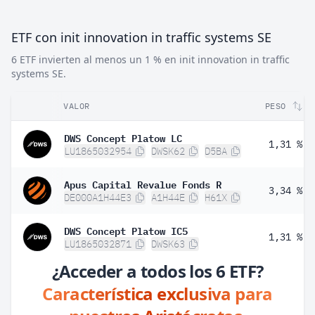
ETF con init innovation in traffic systems SE
6 ETF invierten al menos un 1 % en init innovation in traffic
systems SE.
VALOR
PESO
DWS Concept Platow LC
1,31 %
LU1865032954
DWSK62
D5BA
Apus Capital Revalue Fonds R
3,34 %
DE000A1H44E3
A1H44E
H61X
DWS Concept Platow IC5
1,31 %
LU1865032871
DWSK63
¿Acceder a todos los 6 ETF?
Característica exclusiva para