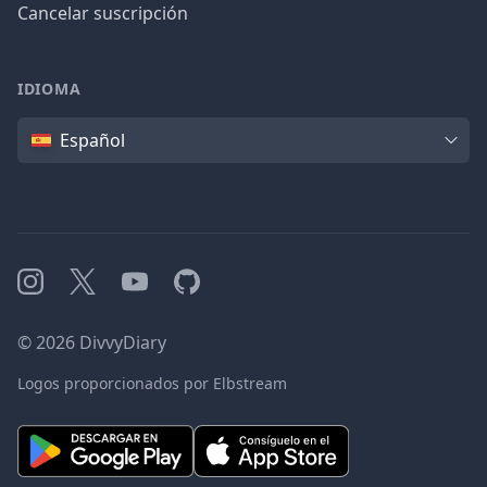
Cancelar suscripción
IDIOMA
Idioma
Español
Instagram
X
YouTube
GitHub
©
2026
DivvyDiary
Logos proporcionados por Elbstream