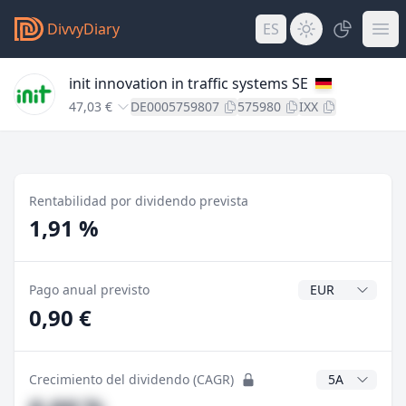
DivvyDiary
ES
init innovation in traffic systems SE
47,03 €
DE0005759807
575980
IXX
Rentabilidad por dividendo prevista
1,91 %
Divisa del divide
Pago anual previsto
0,90 €
Años CAGR
Crecimiento del dividendo (CAGR)