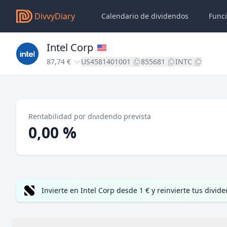
DivvyDiary
Calendario de dividendos
Func
Intel Corp
87,74 €
US4581401001
855681
INTC
Rentabilidad por dividendo prevista
0,00 %
Invierte en Intel Corp desde 1 € y reinvierte tus div