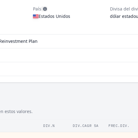
País
Divisa del di
Estados Unidos
dólar estado
d Reinvestment Plan
n estos valores.
DIV.%
DIV.CAGR 5A
FREC.DIV.