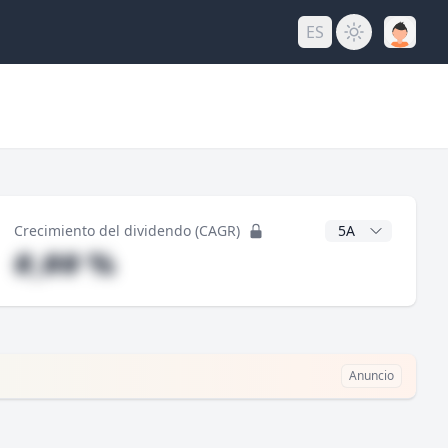
ES
do
Años CAGR
Crecimiento del dividendo (CAGR)
#,## %
Anuncio