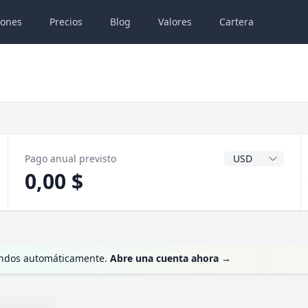
iones
Precios
Blog
Valores
Cartera
Divisa del dividen
Pago anual previsto
0,00 $
idendos automáticamente.
Abre una cuenta ahora
→