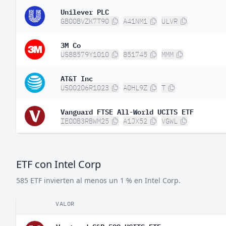
Unilever PLC
GB00BVZK7T90
A41NM1
ULVR
3M Co
US88579Y1010
851745
MMM
AT&T Inc
US00206R1023
A0HL9Z
T
Vanguard FTSE All-World UCITS ETF
IE00B3RBWM25
A1JX52
VGWL
ETF con Intel Corp
585 ETF invierten al menos un 1 % en Intel Corp.
VALOR