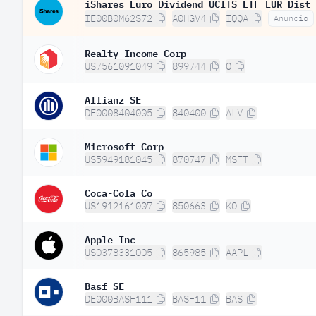
iShares Euro Dividend UCITS ETF EUR Dist
IE00B0M62S72
A0HGV4
IQQA
Anuncio
Realty Income Corp
US7561091049
899744
O
Allianz SE
DE0008404005
840400
ALV
Microsoft Corp
US5949181045
870747
MSFT
Coca-Cola Co
US1912161007
850663
KO
Apple Inc
US0378331005
865985
AAPL
Basf SE
DE000BASF111
BASF11
BAS