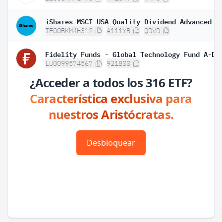
IE00BKM4H312
A111YB
QDVD
LU0099574567
921800
¿Acceder a todos los 316 ETF?
Característica exclusiva para
nuestros Aristócratas.
Desbloquear