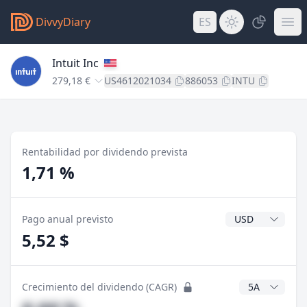
DivvyDiary
ES
Intuit Inc
279,18 €
US4612021034
886053
INTU
Rentabilidad por dividendo prevista
1,71 %
Divisa del divide
Pago anual previsto
5,52 $
Años CAGR
Crecimiento del dividendo (CAGR)