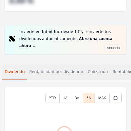
#,## %
Invierte en Intuit Inc desde 1 € y reinvierte tus
dividendos automáticamente.
Abre una cuenta
ahora
→
Anuncio
Dividendo
Rentabilidad por dividendo
Cotización
Rentabili
YTD
1A
3A
5A
MAX