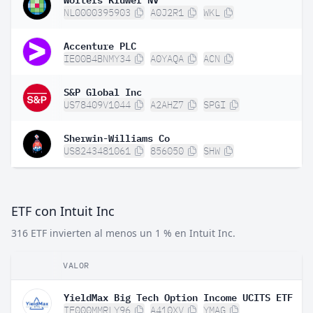
NL0000395903
A0J2R1
WKL
Accenture PLC
IE00B4BNMY34
A0YAQA
ACN
S&P Global Inc
US78409V1044
A2AHZ7
SPGI
Sherwin-Williams Co
US8243481061
856050
SHW
ETF con Intuit Inc
316 ETF invierten al menos un 1 % en Intuit Inc.
VALOR
YieldMax Big Tech Option Income UCITS ETF
IE000MMRLY96
A410XV
YMAG