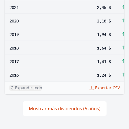
2021
2,45 $
1
2020
2,18 $
1
2019
1,94 $
1
2018
1,64 $
1
2017
1,41 $
1
2016
1,24 $
1
Expandir todo
Exportar CSV
Mostrar más dividendos (5 años)