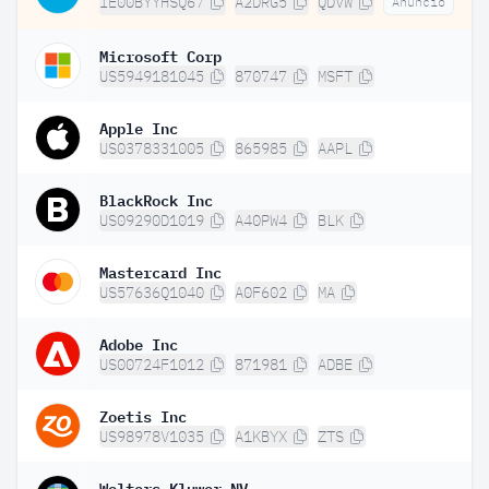
IE00BYYHSQ67
A2DRG5
QDVW
Anuncio
Microsoft Corp
US5949181045
870747
MSFT
Apple Inc
US0378331005
865985
AAPL
BlackRock Inc
US09290D1019
A40PW4
BLK
Mastercard Inc
US57636Q1040
A0F602
MA
Adobe Inc
US00724F1012
871981
ADBE
Zoetis Inc
US98978V1035
A1KBYX
ZTS
Wolters Kluwer NV