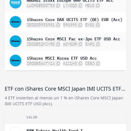
LU0908500753
LYX0Q0
MEUD
iShares Core DAX UCITS ETF (DE) EUR (Acc)
DE0005933931
593393
EXS1
iShares Core MSCI Pac ex-Jpn ETF USD Acc
IE00B52MJY50
A0YEDR
SXR1
iShares MSCI Korea ETF USD Acc
IE00B5W4TY14
A1C1H3
CEBJ
ETF con iShares Core MSCI Japan IMI UCITS ETF USD (Acc)
4 ETF invierten al menos un 1 % en iShares Core MSCI Japan
IMI UCITS ETF USD (Acc).
VALOR
NAM Future Wealth Fund I