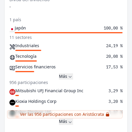
-
1 país
Japón
100,00 %
11 sectores
Industriales
24,19 %
Tecnología
20,08 %
Servicios financieros
17,53 %
Más
956 participaciones
Mitsubishi UFJ Financial Group Inc
3,29 %
Kioxia Holdings Corp
3,20 %
Tokyo Electron Ltd
3,17 %
Ver las 956 participaciones con Aristócrata
Más