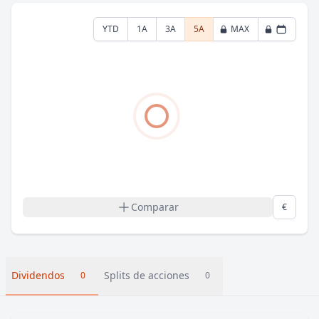
YTD
1A
3A
5A
MAX
Comparar
€
Dividendos
Splits de acciones
0
0