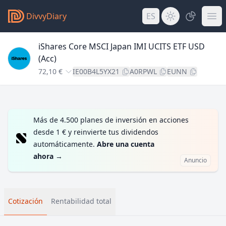
DivvyDiary
ES
iShares Core MSCI Japan IMI UCITS ETF USD
(Acc)
72,10 €
IE00B4L5YX21
A0RPWL
EUNN
Más de 4.500 planes de inversión en acciones
desde 1 € y reinvierte tus dividendos
automáticamente.
Abre una cuenta
ahora
→
Anuncio
Cotización
Rentabilidad total