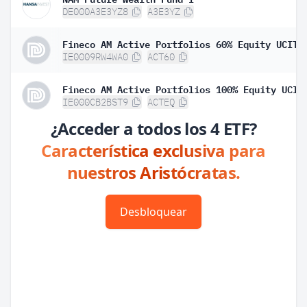
DE000A3E3YZ8
A3E3YZ
IE0009RW4WA0
ACT60
IE000CB2BST9
ACTEQ
¿Acceder a todos los 4 ETF?
Característica exclusiva para
nuestros Aristócratas.
Desbloquear