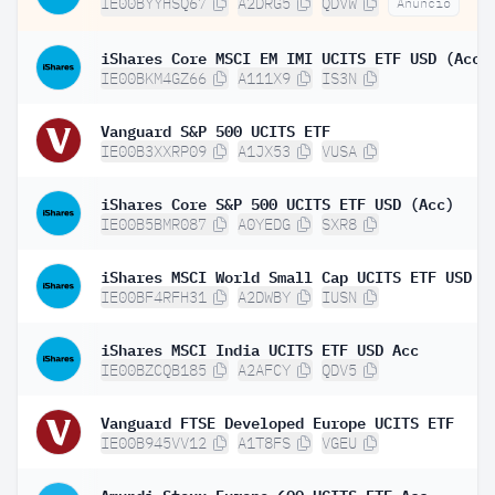
IE00BYYHSQ67
A2DRG5
QDVW
Anuncio
iShares Core MSCI EM IMI UCITS ETF USD (Acc)
IE00BKM4GZ66
A111X9
IS3N
Vanguard S&P 500 UCITS ETF
IE00B3XXRP09
A1JX53
VUSA
iShares Core S&P 500 UCITS ETF USD (Acc)
IE00B5BMR087
A0YEDG
SXR8
iShares MSCI World Small Cap UCITS ETF USD (
IE00BF4RFH31
A2DWBY
IUSN
iShares MSCI India UCITS ETF USD Acc
IE00BZCQB185
A2AFCY
QDV5
Vanguard FTSE Developed Europe UCITS ETF
IE00B945VV12
A1T8FS
VGEU
Amundi Stoxx Europe 600 UCITS ETF Acc