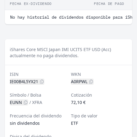
FECHA EX-DIVIDENDO
FECHA DE PAGO
No hay historial de dividendos disponible para iSha
iShares Core MSCI Japan IMI UCITS ETF USD (Acc)
actualmente no paga dividendos.
ISIN
WKN
IE00B4L5YX21
A0RPWL
Símbolo / Bolsa
Cotización
EUNN
/
XFRA
72,10 €
Frecuencia del dividendo
Tipo de valor
sin dividendos
ETF
Divisa del dividendo