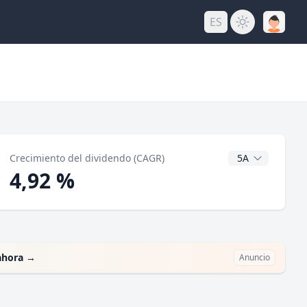
ES
do
Años CAGR
Crecimiento del dividendo (CAGR)
4,92 %
ahora
→
Anuncio