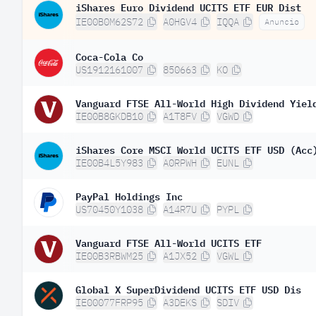
iShares Euro Dividend UCITS ETF EUR Dist
IE00B0M62S72
A0HGV4
IQQA
Anuncio
Coca-Cola Co
US1912161007
850663
KO
Vanguard FTSE All-World High Dividend Yiel
IE00B8GKDB10
A1T8FV
VGWD
iShares Core MSCI World UCITS ETF USD (Acc
IE00B4L5Y983
A0RPWH
EUNL
PayPal Holdings Inc
US70450Y1038
A14R7U
PYPL
Vanguard FTSE All-World UCITS ETF
IE00B3RBWM25
A1JX52
VGWL
Global X SuperDividend UCITS ETF USD Dis
IE00077FRP95
A3DEKS
SDIV