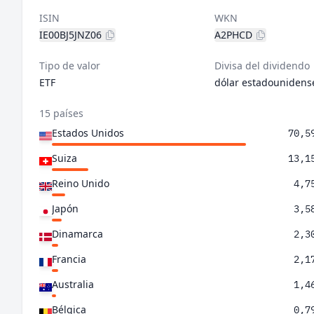
ISIN
WKN
IE00BJ5JNZ06
A2PHCD
Tipo de valor
Divisa del dividendo
ETF
dólar estadounidens
15 países
Estados Unidos
70,5
Suiza
13,1
Reino Unido
4,7
Japón
3,5
Dinamarca
2,3
Francia
2,1
Australia
1,4
Bélgica
0,7