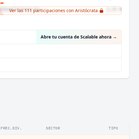
Gilead Sciences Inc
2,33 %
Ver las 111 participaciones con Aristócrata
Amgen Inc
2,14 %
Abre tu cuenta de Scalable ahora
→
FREC.DIV.
SECTOR
TIPO