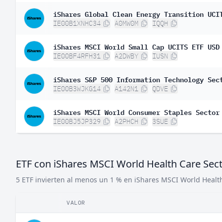
iShares Global Clean Energy Transition UCI
IE00B1XNHC34
A0MW0M
IQQH
iShares MSCI World Small Cap UCITS ETF USD
IE00BF4RFH31
A2DWBY
IUSN
iShares S&P 500 Information Technology Sec
IE00B3WJKG14
A142N1
QDVE
iShares MSCI World Consumer Staples Sector
IE00BJ5JP329
A2PHCH
3SUE
ETF con iShares MSCI World Health Care Sec
5 ETF invierten al menos un 1 % en iShares MSCI World Healt
VALOR