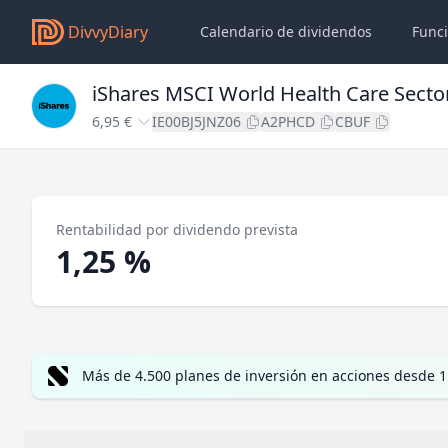
DivvyDiary
Calendario de dividendos
Func
iShares MSCI World Health Care Sect
6,95 €
IE00BJ5JNZ06
A2PHCD
CBUF
Rentabilidad por dividendo prevista
1,25 %
Más de 4.500 planes de inversión en acciones desde 1