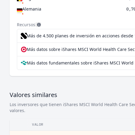
Alemania
0,7
Suecia
0,1
Recursos
Israel
0,1
Más de 4.500 planes de inversión en acciones desde
Países Bajos
0,06
Más datos sobre iShares MSCI World Health Care Sec
Finlandia
0,06
Más datos fundamentales sobre iShares MSCI World 
Nueva Zelanda
0,04
Italia
0,03
Valores similares
Los inversores que tienen iShares MSCI World Health Care Se
valores.
VALOR