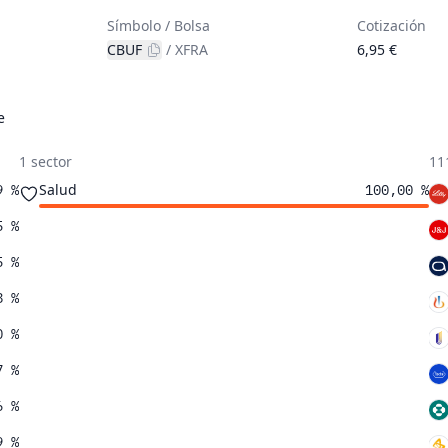
Símbolo / Bolsa
Cotización
CBUF
/
XFRA
6,95 €
e
1 sector
11
Salud
9 %
100,00 %
5 %
5 %
8 %
0 %
7 %
6 %
9 %