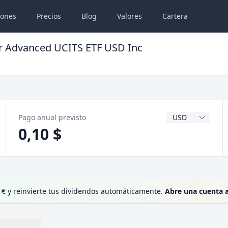
iones
Precios
Blog
Valores
Cartera
or Advanced UCITS ETF USD Inc
Divisa del dividen
Pago anual previsto
0,10 $
 € y reinvierte tus dividendos automáticamente.
Abre una cuenta 