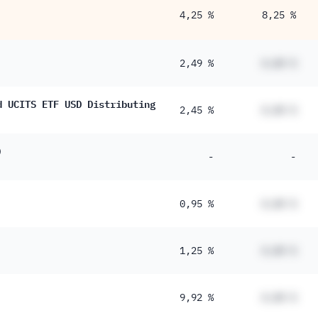
4,25 %
8,25 %
2,49 %
#,## %
d UCITS ETF USD Distributing
2,45 %
#,## %
)
-
-
0,95 %
#,## %
1,25 %
#,## %
9,92 %
#,## %