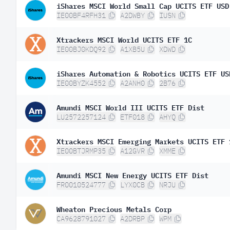
iShares MSCI World Small Cap UCITS ETF USD
IE00BF4RFH31
A2DWBY
IUSN
Xtrackers MSCI World UCITS ETF 1C
IE00BJ0KDQ92
A1XB5U
XDWD
iShares Automation & Robotics UCITS ETF US
IE00BYZK4552
A2ANH0
2B76
Amundi MSCI World III UCITS ETF Dist
LU2572257124
ETF018
AHYQ
Xtrackers MSCI Emerging Markets UCITS ETF 
IE00BTJRMP35
A12GVR
XMME
Amundi MSCI New Energy UCITS ETF Dist
FR0010524777
LYX0CB
NRJU
Wheaton Precious Metals Corp
CA9628791027
A2DRBP
WPM