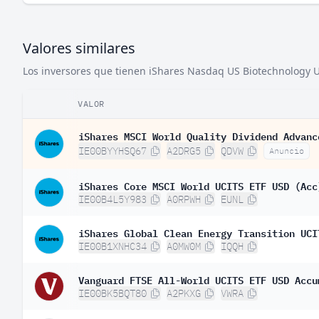
Valores similares
Los inversores que tienen iShares Nasdaq US Biotechnology UC
VALOR
iShares MSCI World Quality Dividend Advanc
IE00BYYHSQ67
A2DRG5
QDVW
Anuncio
iShares Core MSCI World UCITS ETF USD (Acc
IE00B4L5Y983
A0RPWH
EUNL
iShares Global Clean Energy Transition UCI
IE00B1XNHC34
A0MW0M
IQQH
Vanguard FTSE All-World UCITS ETF USD Accu
IE00BK5BQT80
A2PKXG
VWRA