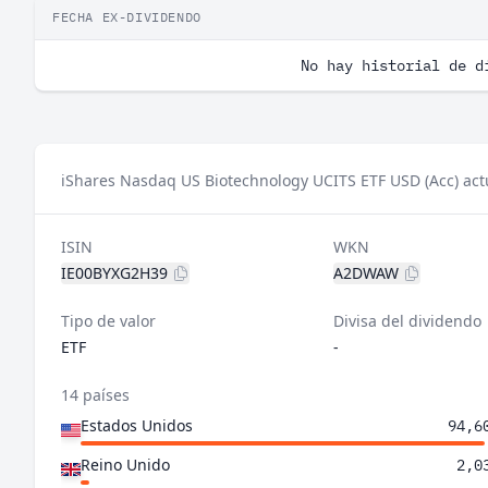
FECHA EX-DIVIDENDO
No hay historial de d
iShares Nasdaq US Biotechnology UCITS ETF USD (Acc) ac
ISIN
WKN
IE00BYXG2H39
A2DWAW
Tipo de valor
Divisa del dividendo
ETF
-
14 países
Estados Unidos
94,6
Reino Unido
2,0