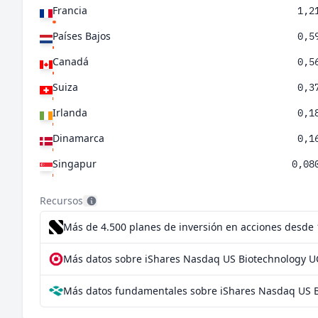
Francia
1,2
Países Bajos
0,5
Canadá
0,5
Suiza
0,3
Irlanda
0,1
Dinamarca
0,1
Singapur
0,08
China
0,06
Recursos
España
0,06
Más de 4.500 planes de inversión en acciones desde
Australia
0,05
Más datos sobre iShares Nasdaq US Biotechnology UC
Israel
0,03
Más datos fundamentales sobre iShares Nasdaq US B
Taiwán
0,009