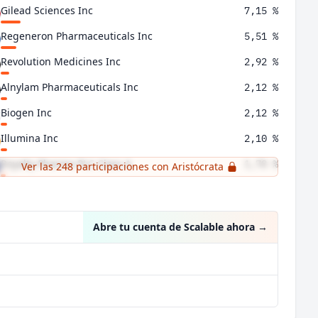
Gilead Sciences Inc
7,15 %
Regeneron Pharmaceuticals Inc
5,51 %
Revolution Medicines Inc
2,92 %
Alnylam Pharmaceuticals Inc
2,12 %
Biogen Inc
2,12 %
Illumina Inc
2,10 %
Royalty Pharma PLC Class A
1,78 %
Ver las 248 participaciones con Aristócrata
Roivant Sciences Ltd
1,73 %
Abre tu cuenta de Scalable ahora
→