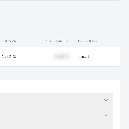
DIV.%
DIV.CAGR 5A
FREC.DIV.
1,52 %
#,## %
anual