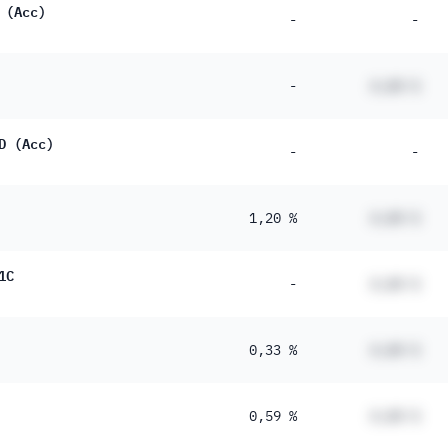
 (Acc)
-
-
-
#,## %
D (Acc)
-
-
1,20 %
#,## %
1C
-
#,## %
0,33 %
#,## %
0,59 %
#,## %