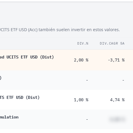
ITS ETF USD (Acc) también suelen invertir en estos valores.
DIV.%
DIV.CAGR 5A
ed UCITS ETF USD (Dist)
2,00 %
-3,71 %
)
-
-
TS ETF USD (Dist)
1,00 %
4,74 %
mulation
-
#,## %