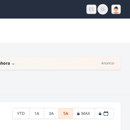
ES
ahora
→
Anuncio
YTD
1A
3A
5A
MAX