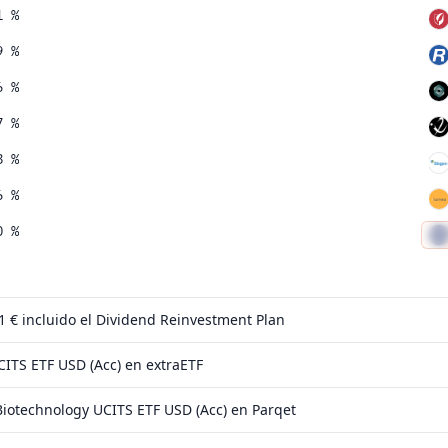
1 %
9 %
6 %
7 %
8 %
6 %
0 %
5 %
4 %
 1 €
incluido el Dividend Reinvestment Plan
8 %
ITS ETF USD (Acc) en extraETF
0 %
iotechnology UCITS ETF USD (Acc) en Parqet
8 %