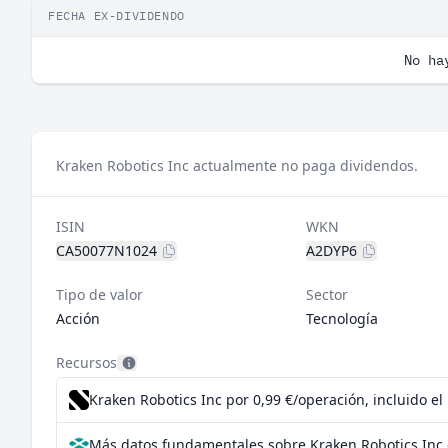
FECHA EX-DIVIDENDO
No ha
Kraken Robotics Inc actualmente no paga dividendos.
ISIN
WKN
CA50077N1024
A2DYP6
Tipo de valor
Sector
Acción
Tecnología
Recursos
Kraken Robotics Inc por 0,99 €/operación, incluido e
Más datos fundamentales sobre Kraken Robotics Inc 