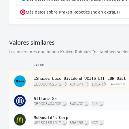
Más datos sobre Kraken Robotics Inc en extraETF
Valores similares
Los inversores que tienen Kraken Robotics Inc también suelen 
VALOR
iShares Euro Dividend UCITS ETF EUR Dist
IE00B0M62S72
A0HGV4
IQQA
Anuncio
Allianz SE
DE0008404005
840400
ALV
McDonald's Corp
US5801351017
856958
MCD