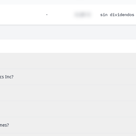
-
#,## %
sin dividendos
cs Inc?
ones?