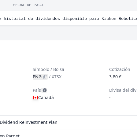
FECHA DE PAGO
y historial de dividendos disponible para Kraken Robotic
Símbolo / Bolsa
Cotización
PNG
/
XTSX
3,80 €
País
Divisa del di
Canadá
-
l Dividend Reinvestment Plan
en Parqet