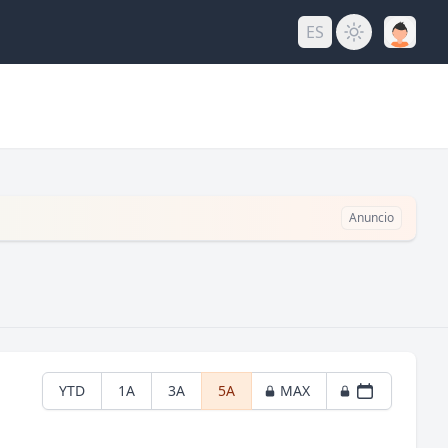
ES
Anuncio
YTD
1A
3A
5A
MAX