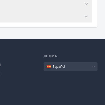
IDIOMA
Idioma
l
Español
d