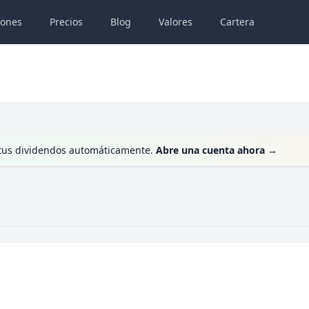
iones
Precios
Blog
Valores
Cartera
e tus dividendos automáticamente.
Abre una cuenta ahora
→