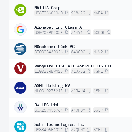
NVIDIA Corp
US67066G1040
918422
NVDA
Alphabet Inc Class A
US02079K3059
A14Y6F
GOOGL
Münchener Rück AG
DE0008430026
843002
MUV2
Vanguard FTSE All-World UCITS ETF
IE00B3RBWM25
A1JX52
VGWL
ASML Holding NV
NL0010273215
A1J4U4
ASML
BW LPG Ltd
SGXZ69436764
A40HQM
BWLP
SoFi Technologies Inc
US83406F1021
A2QPMG
SOFI