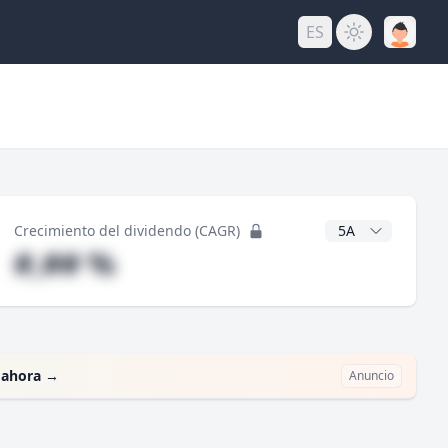
ES
do
Años CAGR
Crecimiento del dividendo (CAGR)
#,## %
 ahora
→
Anuncio