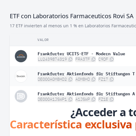
ETF con Laboratorios Farmaceuticos Rovi SA
17 ETF invierten al menos un 1 % en Laboratorios Farmaceutic
VALOR
Frankfurter UCITS-ETF - Modern Value
LU2439874319
FRA3TF
C9DF
Frankfurter Aktienfonds für Stiftungen T
DE000A0M8HD2
A0M8HD
FZ17
Frankfurter Aktienfonds für Stiftungen A
DE000A1JSWP1
A1JSWP
FZ1E
¿Acceder a t
Característica exclusiva