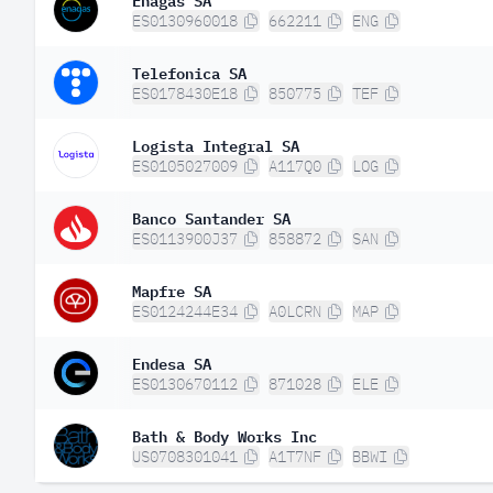
ES0130960018
662211
ENG
Telefonica SA
ES0178430E18
850775
TEF
Logista Integral SA
ES0105027009
A117Q0
LOG
Banco Santander SA
ES0113900J37
858872
SAN
Mapfre SA
ES0124244E34
A0LCRN
MAP
Endesa SA
ES0130670112
871028
ELE
Bath & Body Works Inc
US0708301041
A1T7NF
BBWI