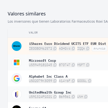
Valores similares
Los inversores que tienen Laboratorios Farmaceuticos Rovi SA 
VALOR
iShares Euro Dividend UCITS ETF EUR Dist
IE00B0M62S72
A0HGV4
IQQA
Anuncio
Microsoft Corp
US5949181045
870747
MSFT
Alphabet Inc Class A
US02079K3059
A14Y6F
GOOGL
UnitedHealth Group Inc
US91324P1021
869561
UNH
Enagas SA