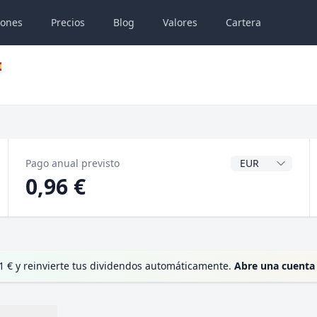
iones
Precios
Blog
Valores
Cartera
Divisa del dividen
Pago anual previsto
0,96 €
1 € y reinvierte tus dividendos automáticamente.
Abre una cuenta