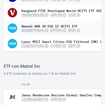
IE00BK5BQV03
A2PLS9
VHVE
Amundi DAX 50 ESG II UCITS ETF
DE000ETF9090
ETF909
E909
LU2023679256
LYX0ZK
IQCT
ETF con Mattel Inc
6 ETF invierten al menos un 1 % en Mattel Inc.
VALOR
LU1983261865
A2PK9Q