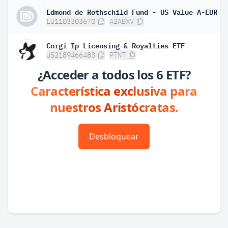
LU1103303670
A2ABXV
Corgi Ip Licensing & Royalties ETF
US2189466483
PTNT
¿Acceder a todos los 6 ETF?
Característica exclusiva para
nuestros Aristócratas.
Desbloquear