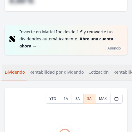
#,## %
Invierte en Mattel Inc desde 1 € y reinvierte tus
dividendos automáticamente.
Abre una cuenta
ahora
→
Anuncio
Dividendo
Rentabilidad por dividendo
Cotización
Rentabili
YTD
1A
3A
5A
MAX