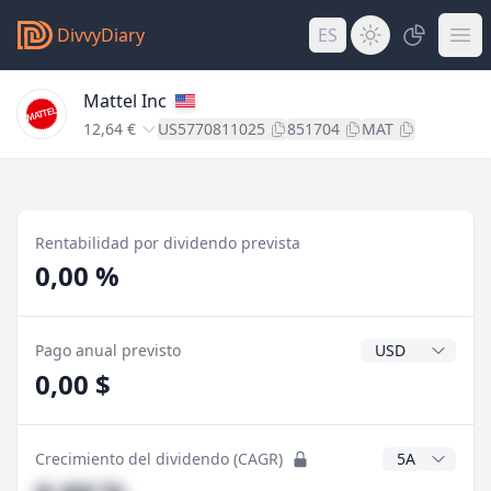
DivvyDiary
ES
Mattel Inc
12,64 €
US5770811025
851704
MAT
Rentabilidad por dividendo prevista
0,00 %
Divisa del divide
Pago anual previsto
0,00 $
Años CAGR
Crecimiento del dividendo (CAGR)