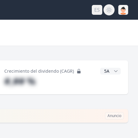
ES
do
Años CAGR
Crecimiento del dividendo (CAGR)
#,## %
Anuncio