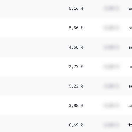
5,16 %
#,## %
a
5,36 %
#,## %
s
4,58 %
#,## %
s
2,77 %
#,## %
a
5,22 %
#,## %
s
3,88 %
#,## %
s
0,69 %
#,## %
t