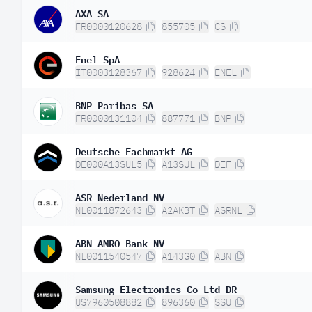
AXA SA
FR0000120628
855705
CS
Enel SpA
IT0003128367
928624
ENEL
BNP Paribas SA
FR0000131104
887771
BNP
Deutsche Fachmarkt AG
DE000A13SUL5
A13SUL
DEF
ASR Nederland NV
NL0011872643
A2AKBT
ASRNL
ABN AMRO Bank NV
NL0011540547
A143G0
ABN
Samsung Electronics Co Ltd DR
US7960508882
896360
SSU