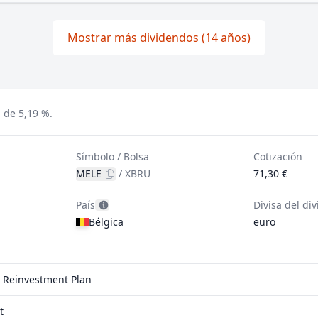
Mostrar más dividendos (14 años)
 de 5,19 %.
Símbolo / Bolsa
Cotización
MELE
/
XBRU
71,30 €
País
Divisa del di
Bélgica
euro
d Reinvestment Plan
t