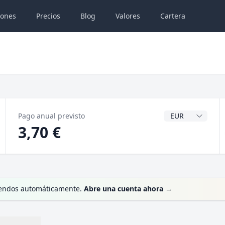
iones
Precios
Blog
Valores
Cartera
Divisa del dividen
Pago anual previsto
3,70 €
videndos automáticamente.
Abre una cuenta ahora
→