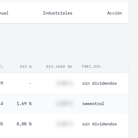
nual
Industriales
Acción
DIV.%
DIV.CAGR 5A
FREC.DIV.
29
-
#,## %
sin dividendos
14
1,69 %
#,## %
semestral
85
0,00 %
#,## %
sin dividendos