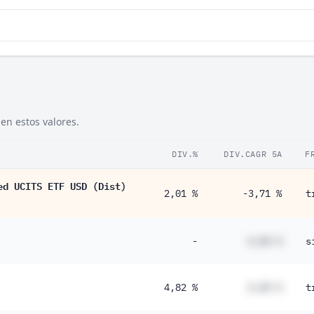
en estos valores.
DIV.%
DIV.CAGR 5A
F
ed UCITS ETF USD (Dist)
2,01 %
-3,71 %
t
-
#,## %
s
4,82 %
#,## %
t