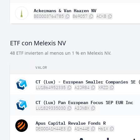
Ackermans & Van Haaren NV
BE0003764785
869057
ACKB
ETF con Melexis NV
48 ETF invierten al menos un 1 % en Melexis NV.
VALOR
CT (Lux) - European Smaller Companies 1E 
LU1864952335
A2JR84
XRZD
CT (Lux) Pan European Focus 1EP EUR Inc
LU1829335030
A2JN8X
Apus Capital Revalue Fonds R
DE000A1H44E3
A1H44E
H61X