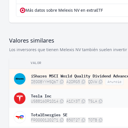
Más datos sobre Melexis NV en extraETF
Valores similares
Los inversores que tienen Melexis NV también suelen invertir 
VALOR
iShares MSCI World Quality Dividend Advanc
IE00BYYHSQ67
A2DRG5
QDVW
Anuncio
Tesla Inc
US88160R1014
A1CX3T
TSLA
TotalEnergies SE
FR0000120271
850727
TOTB