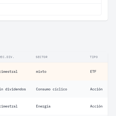
REC.DIV.
SECTOR
TIPO
rimestral
mixto
ETF
in dividendos
Consumo cíclico
Acción
rimestral
Energía
Acción