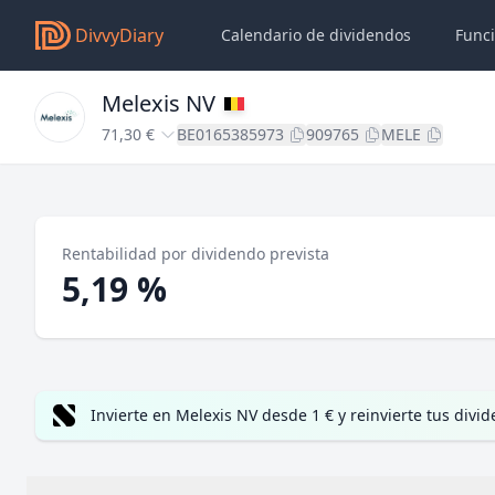
DivvyDiary
Calendario de dividendos
Func
Melexis NV
71,30 €
BE0165385973
909765
MELE
Rentabilidad por dividendo prevista
5,19 %
Invierte en Melexis NV desde 1 € y reinvierte tus di