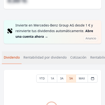
#,## %
Invierte en Mercedes-Benz Group AG desde 1 € y
reinvierte tus dividendos automáticamente.
Abre
una cuenta ahora
→
Anuncio
Dividendo
Rentabilidad por dividendo
Cotización
Rentabili
YTD
1A
3A
5A
MAX