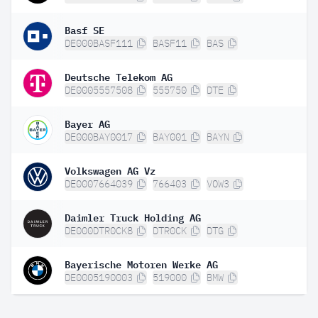
Basf SE
DE000BASF111
BASF11
BAS
Deutsche Telekom AG
DE0005557508
555750
DTE
Bayer AG
DE000BAY0017
BAY001
BAYN
Volkswagen AG Vz
DE0007664039
766403
VOW3
Daimler Truck Holding AG
DE000DTR0CK8
DTR0CK
DTG
Bayerische Motoren Werke AG
DE0005190003
519000
BMW