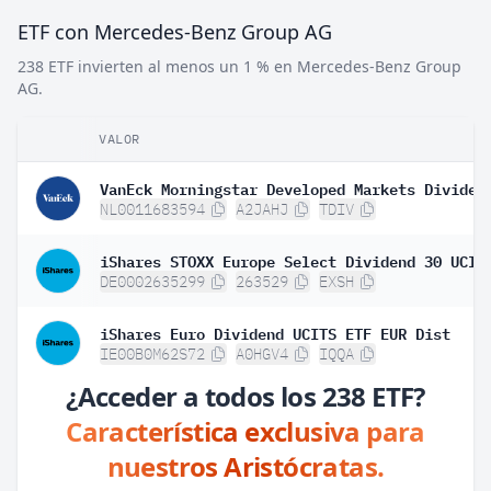
ETF con Mercedes-Benz Group AG
238 ETF invierten al menos un 1 % en Mercedes-Benz Group
AG.
VALOR
NL0011683594
A2JAHJ
TDIV
DE0002635299
263529
EXSH
iShares Euro Dividend UCITS ETF EUR Dist
IE00B0M62S72
A0HGV4
IQQA
¿Acceder a todos los 238 ETF?
Característica exclusiva para
nuestros Aristócratas.