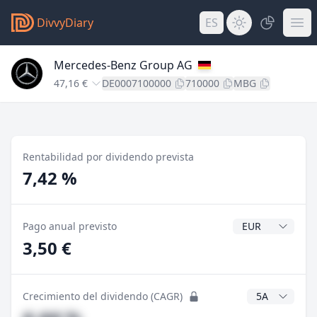
DivvyDiary
ES
Mercedes-Benz Group AG
47,16 €
DE0007100000
710000
MBG
Rentabilidad por dividendo prevista
7,42 %
Divisa del divide
Pago anual previsto
3,50 €
Años CAGR
Crecimiento del dividendo (CAGR)