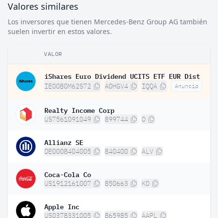
Valores similares
Los inversores que tienen Mercedes-Benz Group AG también
suelen invertir en estos valores.
VALOR
iShares Euro Dividend UCITS ETF EUR Dist
IE00B0M62S72
A0HGV4
IQQA
Anuncio
Realty Income Corp
US7561091049
899744
O
Allianz SE
DE0008404005
840400
ALV
Coca-Cola Co
US1912161007
850663
KO
Apple Inc
US0378331005
865985
AAPL