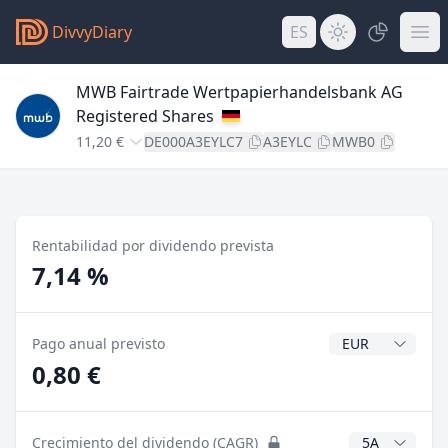
DivvyDiary
ES
MWB Fairtrade Wertpapierhandelsbank AG
Registered Shares
11,20 €
DE000A3EYLC7
A3EYLC
MWB0
Rentabilidad por dividendo prevista
7,14 %
Divisa del divide
Pago anual previsto
0,80 €
Años CAGR
Crecimiento del dividendo (CAGR)