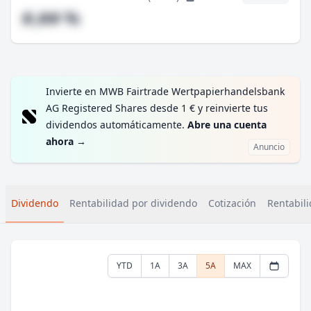
#,## %
Invierte en MWB Fairtrade Wertpapierhandelsbank
AG Registered Shares desde 1 € y reinvierte tus
dividendos automáticamente.
Abre una cuenta
ahora
→
Anuncio
Dividendo
Rentabilidad por dividendo
Cotización
Rentabili
YTD
1A
3A
5A
MAX