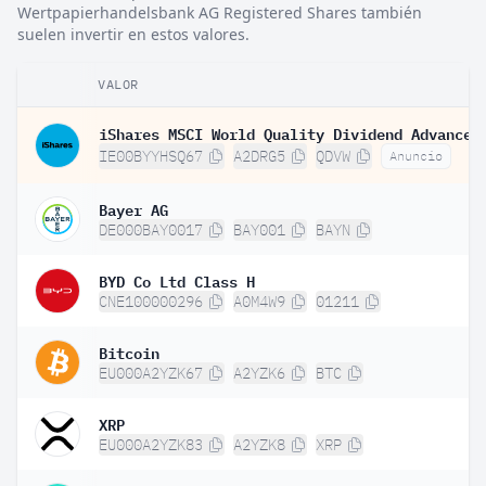
Wertpapierhandelsbank AG Registered Shares también
suelen invertir en estos valores.
VALOR
IE00BYYHSQ67
A2DRG5
QDVW
Anuncio
Bayer AG
DE000BAY0017
BAY001
BAYN
BYD Co Ltd Class H
CNE100000296
A0M4W9
01211
Bitcoin
EU000A2YZK67
A2YZK6
BTC
XRP
EU000A2YZK83
A2YZK8
XRP