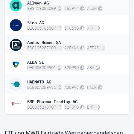
Allwyn AG
GRS419003009
765974
ALWN
Sino AG
DE0005765507
576550
XTP
Aedas Homes SA
ES0105287009
A2DXN6
AEDAS
ALBA SE
DE0006209901
620990
ABA
HAEMATO AG
DE000A289VV1
A289VV
HAEK
BMP Pharma Trading AG
DE0005240907
524090
BMP
ETF con MWB Fairtrade Wertpapierhandelsbank AG Registered Shares