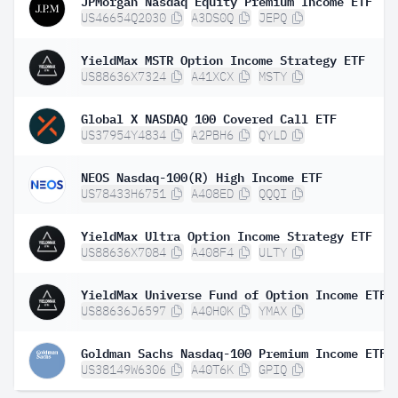
US46654Q2030
A3DS0Q
JEPQ
YieldMax MSTR Option Income Strategy ETF
US88636X7324
A41XCX
MSTY
Global X NASDAQ 100 Covered Call ETF
US37954Y4834
A2PBH6
QYLD
NEOS Nasdaq-100(R) High Income ETF
US78433H6751
A408ED
QQQI
YieldMax Ultra Option Income Strategy ETF
US88636X7084
A408F4
ULTY
YieldMax Universe Fund of Option Income ETFs
US88636J6597
A40H0K
YMAX
Goldman Sachs Nasdaq-100 Premium Income ETF
US38149W6306
A40T6K
GPIQ