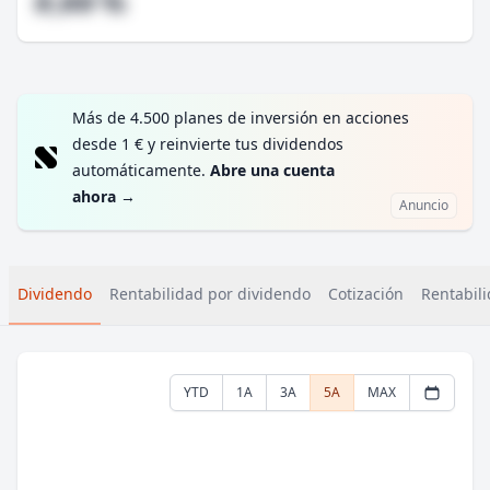
#,## %
Más de 4.500 planes de inversión en acciones
desde 1 € y reinvierte tus dividendos
automáticamente.
Abre una cuenta
ahora
→
Anuncio
Dividendo
Rentabilidad por dividendo
Cotización
Rentabili
YTD
1A
3A
5A
MAX