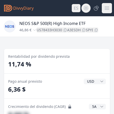
DivvyDiary
ES
NEOS S&P 500(R) High Income ETF
46,86 €
US78433H3030
A3ESDH
SPYI
Rentabilidad por dividendo prevista
11,74 %
Divisa del divide
Pago anual previsto
6,36 $
Años CAGR
Crecimiento del dividendo (CAGR)