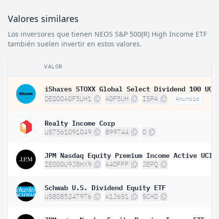
Valores similares
Los inversores que tienen NEOS S&P 500(R) High Income ETF
también suelen invertir en estos valores.
VALOR
DE000A0F5UH1
A0F5UH
ISPA
Anuncio
Realty Income Corp
US7561091049
899744
O
IE000U9J8HX9
A40FFF
JEPQ
Schwab U.S. Dividend Equity ETF
US8085247976
A1J6S1
SCHD
JPMorgan Nasdaq Equity Premium Income ETF