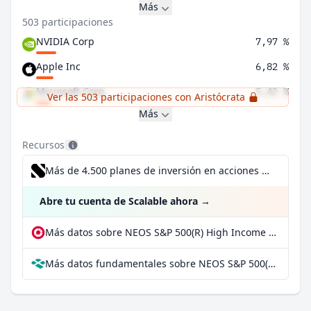
Más
503 participaciones
NVIDIA Corp
7,97 %
Apple Inc
6,82 %
Microsoft Corp
5,42 %
Ver las 503 participaciones con Aristócrata
Más
Recursos
Más de 4.500 planes de inversión en acciones desde 1 €
Abre tu cuenta de Scalable ahora
→
Más datos sobre NEOS S&P 500(R) High Income ETF en extraETF
Más datos fundamentales sobre NEOS S&P 500(R) High Income ETF en Parqet