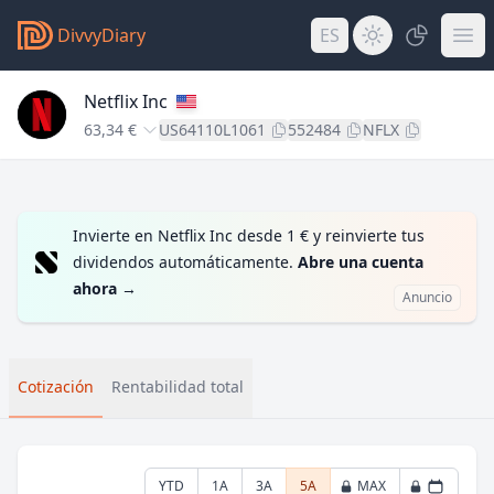
DivvyDiary
ES
Netflix Inc
63,34 €
US64110L1061
552484
NFLX
Invierte en Netflix Inc desde 1 € y reinvierte tus
dividendos automáticamente.
Abre una cuenta
ahora
→
Anuncio
Cotización
Rentabilidad total
YTD
1A
3A
5A
MAX