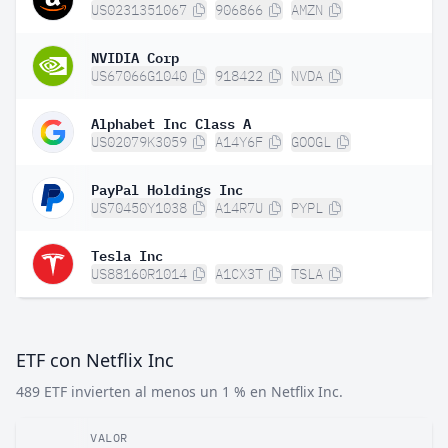
US0231351067
906866
AMZN
NVIDIA Corp
US67066G1040
918422
NVDA
Alphabet Inc Class A
US02079K3059
A14Y6F
GOOGL
PayPal Holdings Inc
US70450Y1038
A14R7U
PYPL
Tesla Inc
US88160R1014
A1CX3T
TSLA
ETF con Netflix Inc
489 ETF invierten al menos un 1 % en Netflix Inc.
VALOR