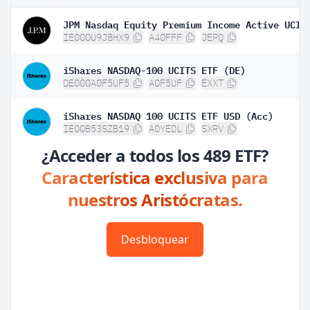
IE000U9J8HX9
A40FFF
JEPQ
iShares NASDAQ-100 UCITS ETF (DE)
DE000A0F5UF5
A0F5UF
EXXT
iShares NASDAQ 100 UCITS ETF USD (Acc)
IE00B53SZB19
A0YEDL
SXRV
¿Acceder a todos los 489 ETF?
Característica exclusiva para
nuestros Aristócratas.
Desbloquear