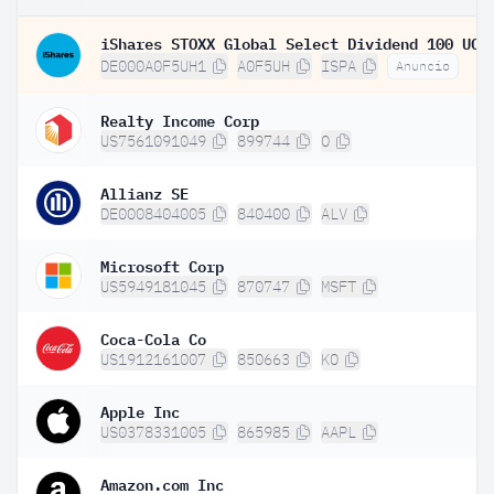
DE000A0F5UH1
A0F5UH
ISPA
Anuncio
Realty Income Corp
US7561091049
899744
O
Allianz SE
DE0008404005
840400
ALV
Microsoft Corp
US5949181045
870747
MSFT
Coca-Cola Co
US1912161007
850663
KO
Apple Inc
US0378331005
865985
AAPL
Amazon.com Inc