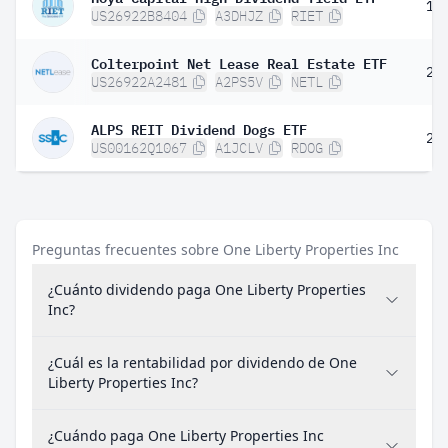
1,
US26922B8404
A3DHJZ
RIET
Colterpoint Net Lease Real Estate ETF
2,
US26922A2481
A2PS5V
NETL
ALPS REIT Dividend Dogs ETF
2,
US00162Q1067
A1JCLV
RDOG
Preguntas frecuentes sobre One Liberty Properties Inc
¿Cuánto dividendo paga One Liberty Properties
Inc?
¿Cuál es la rentabilidad por dividendo de One
Liberty Properties Inc?
¿Cuándo paga One Liberty Properties Inc