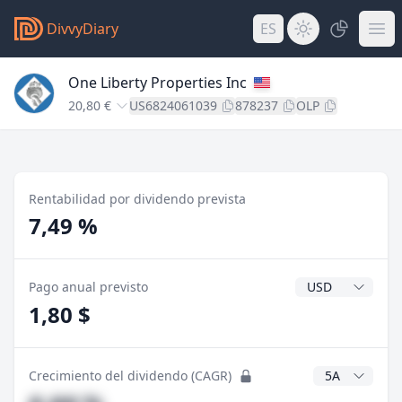
DivvyDiary
ES
One Liberty Properties Inc
20,80 €
US6824061039
878237
OLP
Rentabilidad por dividendo prevista
7,49 %
Divisa del divide
Pago anual previsto
1,80 $
Años CAGR
Crecimiento del dividendo (CAGR)