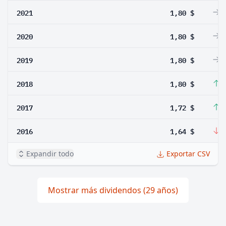
2021
1,80 $
0
2020
1,80 $
0
2019
1,80 $
0
2018
1,80 $
4
2017
1,72 $
4
2016
1,64 $
-
Expandir todo
Exportar CSV
Mostrar más dividendos (29 años)