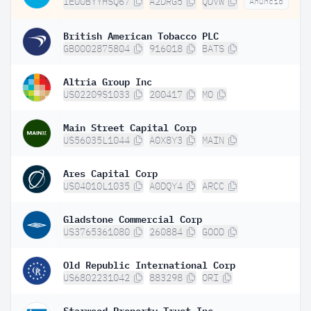
IE00BYYHSQ67
A2DRG5
QDVW
Anuncio
British American Tobacco PLC
GB0002875804
916018
BATS
Altria Group Inc
US02209S1033
200417
MO
Main Street Capital Corp
US56035L1044
A0X8Y3
MAIN
Ares Capital Corp
US04010L1035
A0DQY4
ARCC
Gladstone Commercial Corp
US3765361080
260884
GOOD
Old Republic International Corp
US6802231042
883298
ORI
Starwood Property Trust Inc