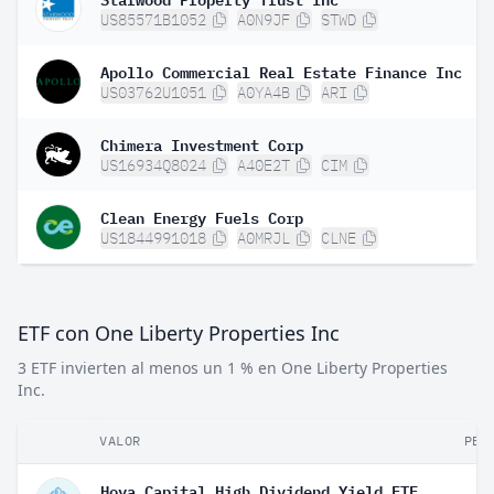
US85571B1052
A0N9JF
STWD
Apollo Commercial Real Estate Finance Inc
US03762U1051
A0YA4B
ARI
Chimera Investment Corp
US16934Q8024
A40E2T
CIM
Clean Energy Fuels Corp
US1844991018
A0MRJL
CLNE
ETF con One Liberty Properties Inc
3 ETF invierten al menos un 1 % en One Liberty Properties
Inc.
VALOR
PES
Hoya Capital High Dividend Yield ETF