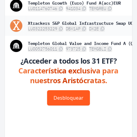
Templeton Growth (Euro) Fund A(acc)EUR
LU0114760746
941034
TEMGREU
LU0322253229
DBX1AP
DX2E
Templeton Global Value and Income Fund A (Qd
LU0052756011
973725
TEMGBLI
¿Acceder a todos los 31 ETF?
Característica exclusiva para
nuestros Aristócratas.
Desbloquear