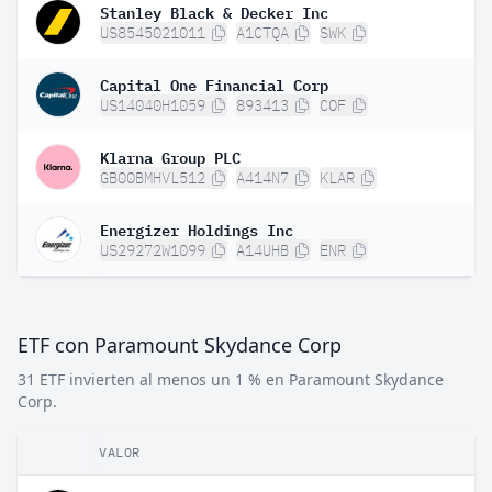
Stanley Black & Decker Inc
US8545021011
A1CTQA
SWK
Capital One Financial Corp
US14040H1059
893413
COF
Klarna Group PLC
GB00BMHVL512
A414N7
KLAR
Energizer Holdings Inc
US29272W1099
A14UHB
ENR
ETF con Paramount Skydance Corp
31 ETF invierten al menos un 1 % en Paramount Skydance
Corp.
VALOR