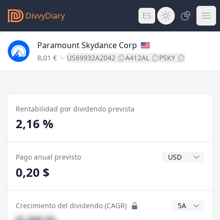
DivvyDiary
ES
Paramount Skydance Corp
8,01 €
US69932A2042
A412AL
PSKY
Rentabilidad por dividendo prevista
2,16 %
Divisa del divide
Pago anual previsto
0,20 $
Años CAGR
Crecimiento del dividendo (CAGR)