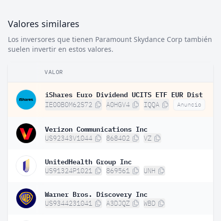
Valores similares
Los inversores que tienen Paramount Skydance Corp también
suelen invertir en estos valores.
VALOR
iShares Euro Dividend UCITS ETF EUR Dist
IE00B0M62S72
A0HGV4
IQQA
Anuncio
Verizon Communications Inc
US92343V1044
868402
VZ
UnitedHealth Group Inc
US91324P1021
869561
UNH
Warner Bros. Discovery Inc
US9344231041
A3DJQZ
WBD