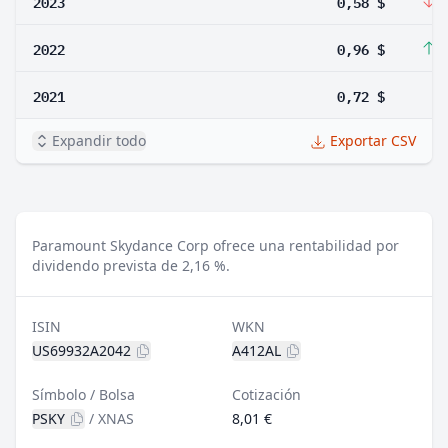
2023
0,58 $
-
2022
0,96 $
3
2021
0,72 $
Expandir todo
Exportar CSV
Paramount Skydance Corp ofrece una rentabilidad por
dividendo prevista de 2,16 %.
ISIN
WKN
US69932A2042
A412AL
Símbolo / Bolsa
Cotización
PSKY
/
XNAS
8,01 €