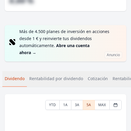
#,## %
Más de 4.500 planes de inversión en acciones
desde 1 € y reinvierte tus dividendos
automáticamente.
Abre una cuenta
ahora
→
Anuncio
Dividendo
Rentabilidad por dividendo
Cotización
Rentabili
YTD
1A
3A
5A
MAX