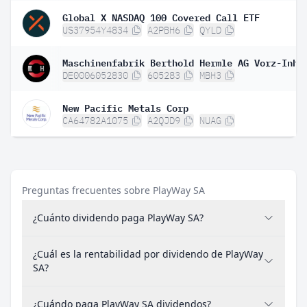
Global X NASDAQ 100 Covered Call ETF
US37954Y4834
A2PBH6
QYLD
DE0006052830
605283
MBH3
New Pacific Metals Corp
CA64782A1075
A2QJD9
NUAG
Preguntas frecuentes sobre PlayWay SA
¿Cuánto dividendo paga PlayWay SA?
¿Cuál es la rentabilidad por dividendo de PlayWay
SA?
¿Cuándo paga PlayWay SA dividendos?