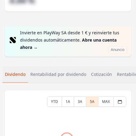
#,## %
Invierte en PlayWay SA desde 1 € y reinvierte tus
dividendos automáticamente.
Abre una cuenta
ahora
→
Anuncio
Dividendo
Rentabilidad por dividendo
Cotización
Rentabili
YTD
1A
3A
5A
MAX