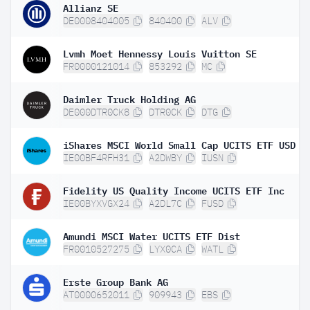
Allianz SE
DE0008404005
840400
ALV
Lvmh Moet Hennessy Louis Vuitton SE
FR0000121014
853292
MC
Daimler Truck Holding AG
DE000DTR0CK8
DTR0CK
DTG
iShares MSCI World Small Cap UCITS ETF USD (
IE00BF4RFH31
A2DWBY
IUSN
Fidelity US Quality Income UCITS ETF Inc
IE00BYXVGX24
A2DL7C
FUSD
Amundi MSCI Water UCITS ETF Dist
FR0010527275
LYX0CA
WATL
Erste Group Bank AG
AT0000652011
909943
EBS