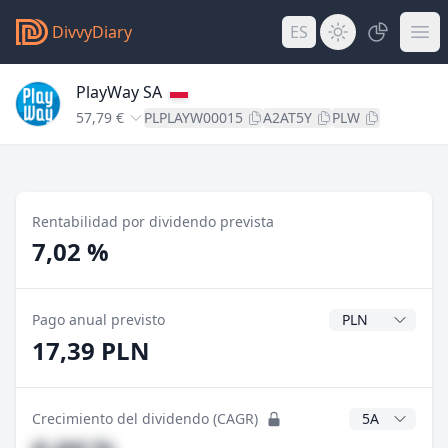
DivvyDiary
ES
PlayWay SA
57,79 €
PLPLAYW00015
A2AT5Y
PLW
Rentabilidad por dividendo prevista
7,02 %
Divisa del divide
Pago anual previsto
17,39 PLN
Años CAGR
Crecimiento del dividendo (CAGR)