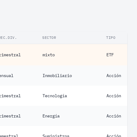
REC.DIV.
SECTOR
TIPO
rimestral
mixto
ETF
ensual
Inmobiliario
Acción
rimestral
Tecnología
Acción
rimestral
Energía
Acción
emestral
Suministros
Acción