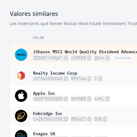
Valores similares
Los inversores que tienen Riocan Real Estate Investment Trust
VALOR
iShares MSCI World Quality Dividend Advanc
IE00BYYHSQ67
A2DRG5
QDVW
Anuncio
Realty Income Corp
US7561091049
899744
O
Apple Inc
US0378331005
865985
AAPL
Enbridge Inc
CA29250N1050
885427
ENB
Enagas SA