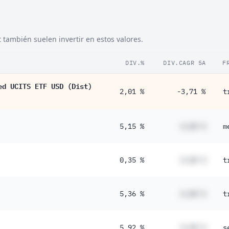
 también suelen invertir en estos valores.
DIV.%
DIV.CAGR 5A
F
ed UCITS ETF USD (Dist)
2,01 %
-3,71 %
t
5,15 %
#,## %
m
0,35 %
#,## %
t
5,36 %
#,## %
t
5,92 %
#,## %
s