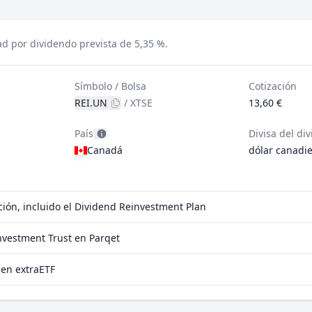
ad por dividendo prevista de 5,35 %.
Símbolo / Bolsa
Cotización
REI.UN
/
XTSE
13,60 €
País
Divisa del di
Canadá
dólar canadi
ción, incluido el Dividend Reinvestment Plan
nvestment Trust en Parqet
 en extraETF