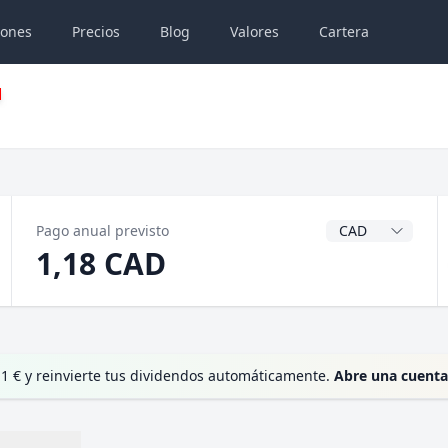
iones
Precios
Blog
Valores
Cartera
Divisa del dividen
Pago anual previsto
1,18 CAD
 1 € y reinvierte tus dividendos automáticamente.
Abre una cuenta