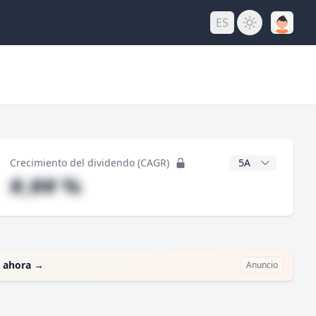
ES
do
Años CAGR
Crecimiento del dividendo (CAGR)
#,## %
 ahora
→
Anuncio