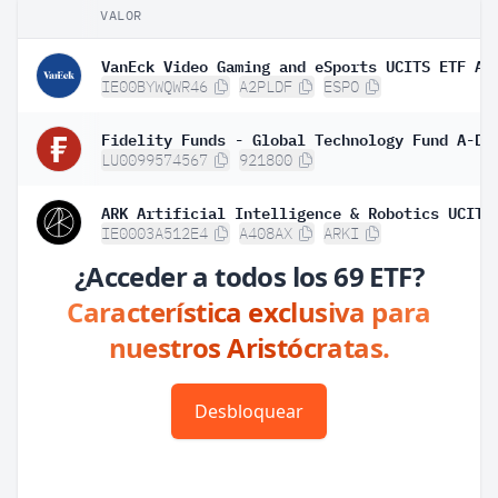
VALOR
VanEck Video Gaming and eSports UCITS ETF A
IE00BYWQWR46
A2PLDF
ESPO
LU0099574567
921800
IE0003A512E4
A408AX
ARKI
¿Acceder a todos los 69 ETF?
Característica exclusiva para
nuestros Aristócratas.
Desbloquear