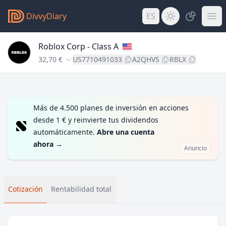
DivvyDiary
ES
Roblox Corp - Class A
32,70 €
US7710491033
A2QHVS
RBLX
Más de 4.500 planes de inversión en acciones
desde 1 € y reinvierte tus dividendos
automáticamente.
Abre una cuenta
ahora
→
Anuncio
Cotización
Rentabilidad total