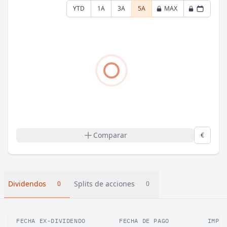
YTD
1A
3A
5A
MAX
Comparar
€
Dividendos
Splits de acciones
0
0
FECHA EX-DIVIDENDO
FECHA DE PAGO
IMPOR