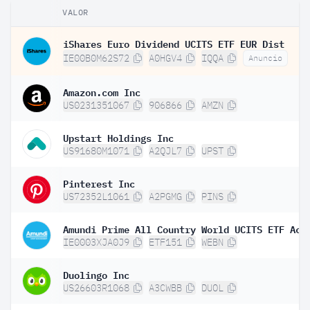
VALOR
iShares Euro Dividend UCITS ETF EUR Dist
IE00B0M62S72
A0HGV4
IQQA
Anuncio
Amazon.com Inc
US0231351067
906866
AMZN
Upstart Holdings Inc
US91680M1071
A2QJL7
UPST
Pinterest Inc
US72352L1061
A2PGMG
PINS
Amundi Prime All Country World UCITS ETF Acc
IE0003XJA0J9
ETF151
WEBN
Duolingo Inc
US26603R1068
A3CWBB
DUOL