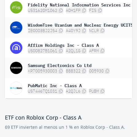
Fidelity National Information Services Inc
US31620M1062
A0H1FP
FIS
IE0003BJ2JS4
A40Y9J
NCLR
Affirm Holdings Inc - Class A
US00827B1061
A2QL1G
AFRM
Samsung Electronics Co Ltd
KR7005930003
888322
005930
PubMatic Inc - Class A
US74467Q1031
A2QJL6
PUBM
ETF con Roblox Corp - Class A
69 ETF invierten al menos un 1 % en Roblox Corp - Class A.