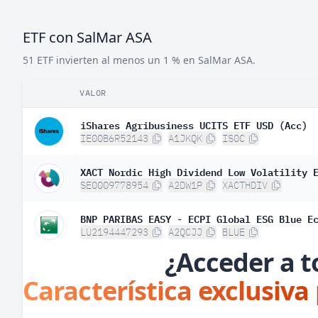
ETF con SalMar ASA
51 ETF invierten al menos un 1 % en SalMar ASA.
VALOR
iShares Agribusiness UCITS ETF USD (Acc)
IE00B6R52143
A1JKQK
IS0C
XACT Nordic High Dividend Low Volatility 
SE0009778954
A2DW1P
XACTHDIV
BNP PARIBAS EASY - ECPI Global ESG Blue E
LU2194447293
A2QCJJ
BLUE
¿Acceder a t
Característica exclusiva