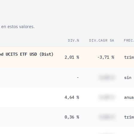
 en estos valores.
DIV.%
DIV.CAGR 5A
FREC
ed UCITS ETF USD (Dist)
2,01 %
-3,71 %
trim
-
#,## %
sin 
4,64 %
#,## %
anua
0,36 %
#,## %
trim