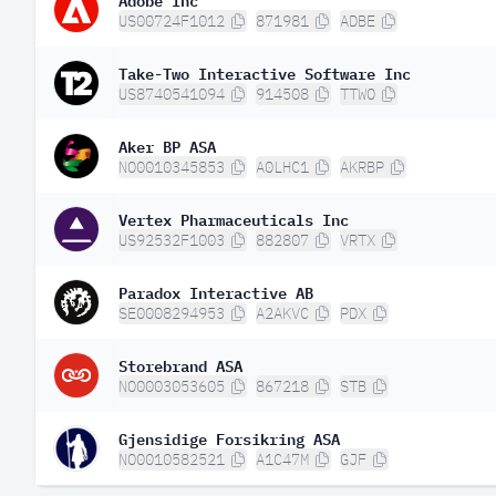
US00724F1012
871981
ADBE
Take-Two Interactive Software Inc
US8740541094
914508
TTWO
Aker BP ASA
NO0010345853
A0LHC1
AKRBP
Vertex Pharmaceuticals Inc
US92532F1003
882807
VRTX
Paradox Interactive AB
SE0008294953
A2AKVC
PDX
Storebrand ASA
NO0003053605
867218
STB
Gjensidige Forsikring ASA
NO0010582521
A1C47M
GJF