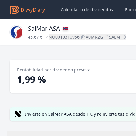
DivvyDiary
Calendario de dividendos
Func
SalMar ASA
45,67 €
NO0010310956
A0MR2G
SALM
Rentabilidad por dividendo prevista
1,99 %
Invierte en SalMar ASA desde 1 € y reinvierte tus di