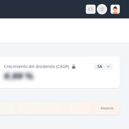
ES
do
Años CAGR
Crecimiento del dividendo (CAGR)
#,## %
Anuncio