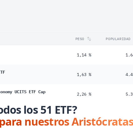
PESO
POPULARIDAD
1,14 %
1.6
ETF
1,63 %
4.4
conomy UCITS ETF Cap
2,26 %
5.3
odos los 51 ETF?
 para nuestros Aristócratas