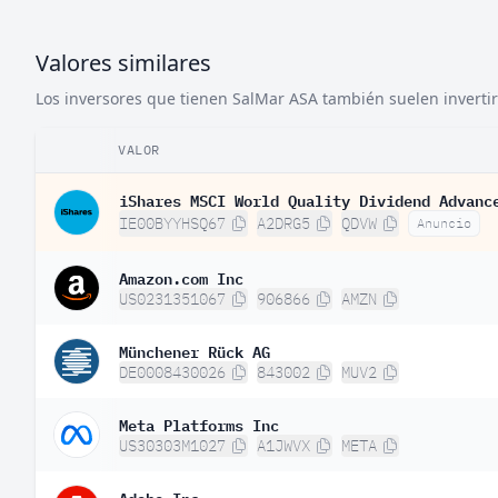
Valores similares
Los inversores que tienen SalMar ASA también suelen invertir
VALOR
iShares MSCI World Quality Dividend Advanc
IE00BYYHSQ67
A2DRG5
QDVW
Anuncio
Amazon.com Inc
US0231351067
906866
AMZN
Münchener Rück AG
DE0008430026
843002
MUV2
Meta Platforms Inc
US30303M1027
A1JWVX
META
Adobe Inc