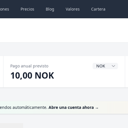
iones
Precios
Blog
Valores
Cartera
Divisa del dividen
Pago anual previsto
10,00 NOK
videndos automáticamente.
Abre una cuenta ahora
→