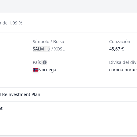
a de 1,99 %.
Símbolo / Bolsa
Cotización
SALM
/
XOSL
45,67 €
País
Divisa del di
Noruega
corona noru
nd Reinvestment Plan
et