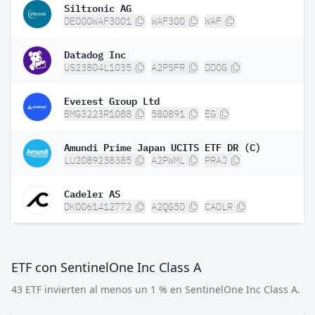
Siltronic AG
DE000WAF3001
WAF300
WAF
Datadog Inc
US23804L1035
A2PSFR
DDOG
Everest Group Ltd
BMG3223R1088
580891
EG
Amundi Prime Japan UCITS ETF DR (C)
LU2089238385
A2PWML
PRAJ
Cadeler AS
DK0061412772
A2QG5D
CADLR
ETF con SentinelOne Inc Class A
43 ETF invierten al menos un 1 % en SentinelOne Inc Class A.