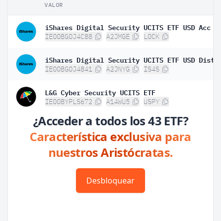
VALOR
iShares Digital Security UCITS ETF USD Acc
IE00BG0J4C88
A2JMGE
L0CK
iShares Digital Security UCITS ETF USD Dist
IE00BG0J4841
A2JNYG
IS4S
L&G Cyber Security UCITS ETF
IE00BYPLS672
A14WU5
USPY
¿Acceder a todos los 43 ETF?
Característica exclusiva para
nuestros Aristócratas.
Desbloquear