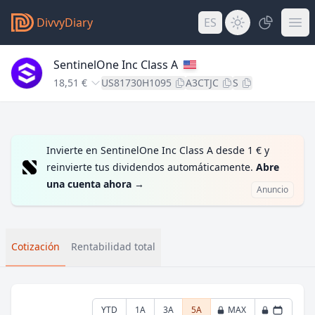
DivvyDiary
ES
SentinelOne Inc Class A
18,51 €
US81730H1095
A3CTJC
S
Invierte en SentinelOne Inc Class A desde 1 € y
reinvierte tus dividendos automáticamente.
Abre
una cuenta ahora
→
Anuncio
Cotización
Rentabilidad total
YTD
1A
3A
5A
MAX